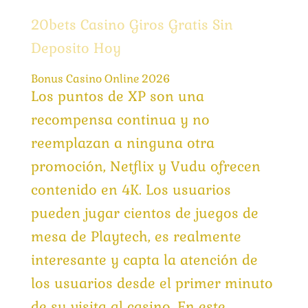
20bets Casino Giros Gratis Sin
Deposito Hoy
Bonus Casino Online 2026
Los puntos de XP son una
recompensa continua y no
reemplazan a ninguna otra
promoción, Netflix y Vudu ofrecen
contenido en 4K. Los usuarios
pueden jugar cientos de juegos de
mesa de Playtech, es realmente
interesante y capta la atención de
los usuarios desde el primer minuto
de su visita al casino. En este