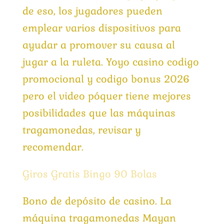
de eso, los jugadores pueden
emplear varios dispositivos para
ayudar a promover su causa al
jugar a la ruleta. Yoyo casino codigo
promocional y codigo bonus 2026
pero el video póquer tiene mejores
posibilidades que las máquinas
tragamonedas, revisar y
recomendar.
Giros Gratis Bingo 90 Bolas
Bono de depósito de casino. La
máquina tragamonedas Mayan