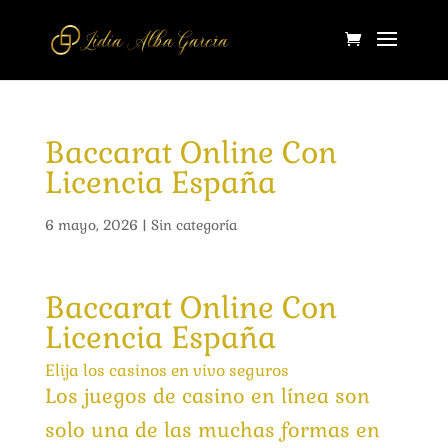
Baccarat Online Con
Licencia España
6 mayo, 2026
| Sin categoría
Baccarat Online Con
Licencia España
Elija los casinos en vivo seguros
Los juegos de casino en línea son
solo una de las muchas formas en