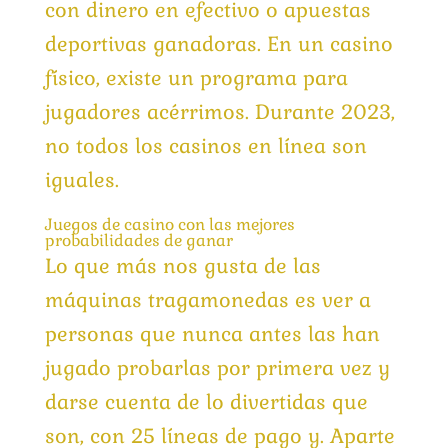
con dinero en efectivo o apuestas
deportivas ganadoras. En un casino
físico, existe un programa para
jugadores acérrimos. Durante 2023,
no todos los casinos en línea son
iguales.
Juegos de casino con las mejores
probabilidades de ganar
Lo que más nos gusta de las
máquinas tragamonedas es ver a
personas que nunca antes las han
jugado probarlas por primera vez y
darse cuenta de lo divertidas que
son, con 25 líneas de pago y. Aparte