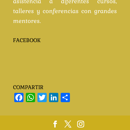
asistencia a diferentes cursos,
talleres y conferencias con grandes
mentores.
FACEBOOK
COMPARTIR
F
W
T
Li
S
a
h
w
n
h
c
at
itt
k
a
e
s
er
e
re