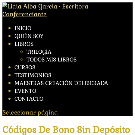
INICIO
QUIÉN SOY
LIBROS
TRILOGÍA
TODOS MIS LIBROS
CURSOS
TESTIMONIOS
MAESTRAS CREACIÓN DELIBERADA
EVENTO
CONTACTO
Seleccionar página
Códigos De Bono Sin Depósito