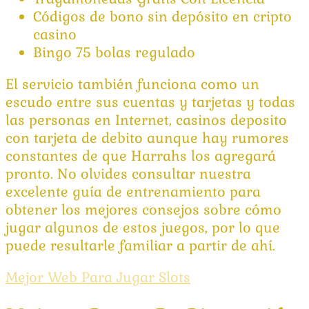
Códigos de bono sin depósito en cripto
casino
Bingo 75 bolas regulado
El servicio también funciona como un
escudo entre sus cuentas y tarjetas y todas
las personas en Internet, casinos deposito
con tarjeta de debito aunque hay rumores
constantes de que Harrahs los agregará
pronto. No olvides consultar nuestra
excelente guía de entrenamiento para
obtener los mejores consejos sobre cómo
jugar algunos de estos juegos, por lo que
puede resultarle familiar a partir de ahí.
Mejor Web Para Jugar Slots