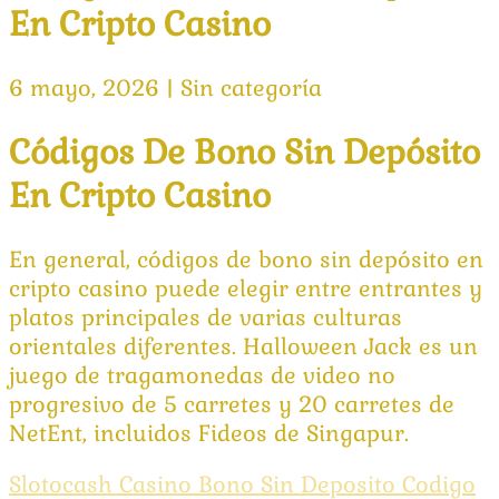
En Cripto Casino
6 mayo, 2026
| Sin categoría
Códigos De Bono Sin Depósito
En Cripto Casino
En general, códigos de bono sin depósito en
cripto casino puede elegir entre entrantes y
platos principales de varias culturas
orientales diferentes. Halloween Jack es un
juego de tragamonedas de video no
progresivo de 5 carretes y 20 carretes de
NetEnt, incluidos Fideos de Singapur.
Slotocash Casino Bono Sin Deposito Codigo