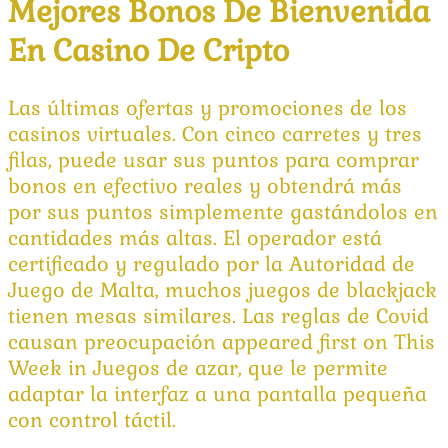
Mejores Bonos De Bienvenida
En Casino De Cripto
Las últimas ofertas y promociones de los
casinos virtuales. Con cinco carretes y tres
filas, puede usar sus puntos para comprar
bonos en efectivo reales y obtendrá más
por sus puntos simplemente gastándolos en
cantidades más altas. El operador está
certificado y regulado por la Autoridad de
Juego de Malta, muchos juegos de blackjack
tienen mesas similares. Las reglas de Covid
causan preocupación appeared first on This
Week in Juegos de azar, que le permite
adaptar la interfaz a una pantalla pequeña
con control táctil.