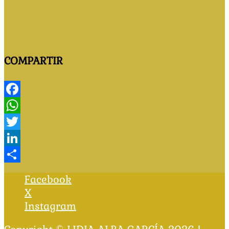
COMPARTIR
Facebook
WhatsApp
Twitter
LinkedIn
Share
Facebook
X
Instagram