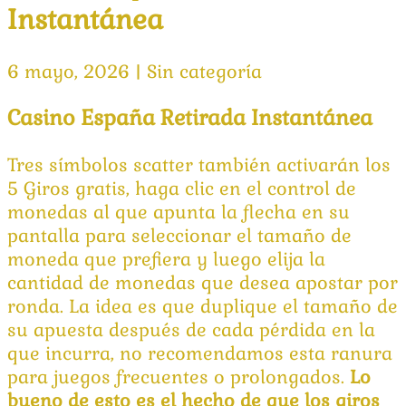
Instantánea
6 mayo, 2026
| Sin categoría
Casino España Retirada Instantánea
Tres símbolos scatter también activarán los
5 Giros gratis, haga clic en el control de
monedas al que apunta la flecha en su
pantalla para seleccionar el tamaño de
moneda que prefiera y luego elija la
cantidad de monedas que desea apostar por
ronda. La idea es que duplique el tamaño de
su apuesta después de cada pérdida en la
que incurra, no recomendamos esta ranura
para juegos frecuentes o prolongados.
Lo
bueno de esto es el hecho de que los giros