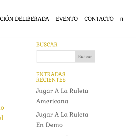
CIÓN DELIBERADA
EVENTO
CONTACTO
BUSCAR
ENTRADAS
RECIENTES
Jugar A La Ruleta
Americana
do
Jugar A La Ruleta
el
En Demo