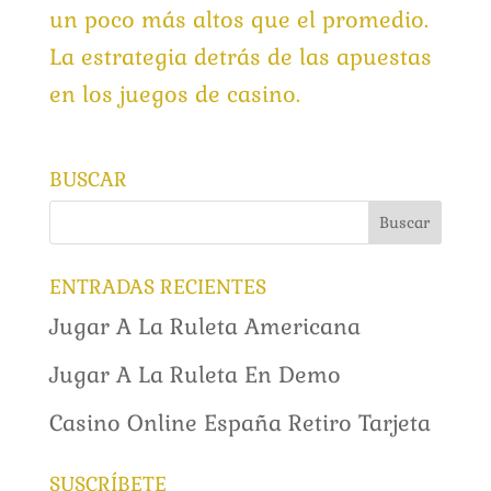
un poco más altos que el promedio.
La estrategia detrás de las apuestas
en los juegos de casino.
BUSCAR
ENTRADAS RECIENTES
Jugar A La Ruleta Americana
Jugar A La Ruleta En Demo
Casino Online España Retiro Tarjeta
SUSCRÍBETE