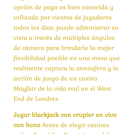
opción de pago es bien conocida y
utilizada por cientos de jugadores
todos los días, puede administrar su
vista a través de múltiples ángulos
de cámara para brindarle la mejor
flexibilidad posible en una mesa que
realmente captura la atmósfera y la
acción de juego de un casino
Mayfair de la vida real en el West
End de Londres.
Jugar blackjack con crupier en vivo
con bono
Antes de elegir casinos