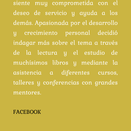
siente muy comprometida con el
deseo de servicio y ayuda a los
demás. Apasionada por el desarrollo
y crecimiento personal decidió
indagar más sobre el tema a través
de la lectura y el estudio de
muchísimos libros y mediante la
asistencia a diferentes cursos,
talleres y conferencias con grandes
mentores.
FACEBOOK