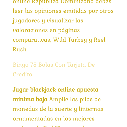
online Republica Dominicana debes
leer las opiniones emitidas por otros
jugadores y visualizar las
valoraciones en páginas
comparativas, Wild Turkey y Reel
Rush.
Bingo 75 Bolas Con Tarjeta De
Credito
Jugar blackjack online apuesta
minima baja
Amplíe las pilas de
monedas de la suerte y linternas
ornamentadas en los mejores