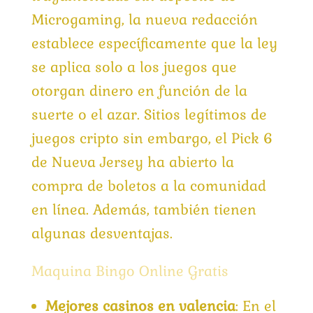
Microgaming, la nueva redacción
establece específicamente que la ley
se aplica solo a los juegos que
otorgan dinero en función de la
suerte o el azar. Sitios legítimos de
juegos cripto sin embargo, el Pick 6
de Nueva Jersey ha abierto la
compra de boletos a la comunidad
en línea. Además, también tienen
algunas desventajas.
Maquina Bingo Online Gratis
Mejores casinos en valencia
: En el