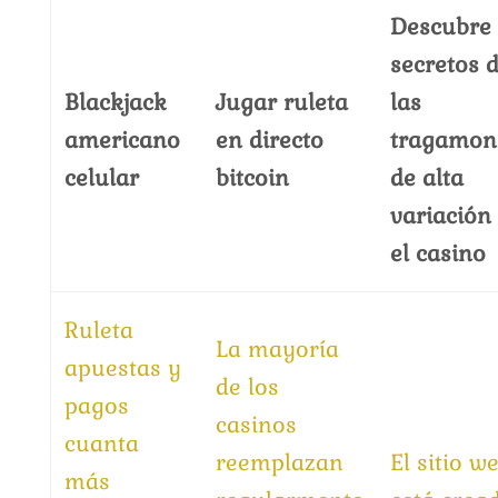
Descubre 
secretos 
Blackjack
Jugar ruleta
las
americano
en directo
tragamon
celular
bitcoin
de alta
variación
el casino
Ruleta
La mayoría
apuestas y
de los
pagos
casinos
cuanta
reemplazan
El sitio w
más