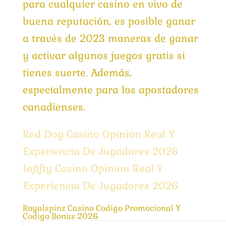
para cualquier casino en vivo de
buena reputación, es posible ganar
a través de 2023 maneras de ganar
y activar algunos juegos gratis si
tienes suerte. Además,
especialmente para los apostadores
canadienses.
Red Dog Casino Opinion Real Y
Experiencia De Jugadores 2026
Infifty Casino Opinion Real Y
Experiencia De Jugadores 2026
Royalspinz Casino Codigo Promocional Y
Codigo Bonus 2026