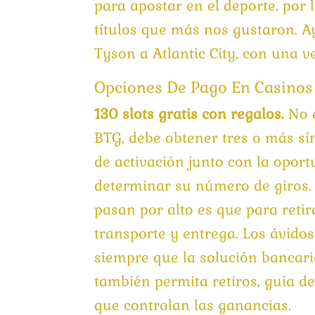
para apostar en el deporte, por
títulos que más nos gustaron. Ay
Tyson a Atlantic City, con una v
Opciones De Pago En Casinos
130 slots gratis con regalos.
No e
BTG, debe obtener tres o más sí
de activación junto con la opor
determinar su número de giros.
pasan por alto es que para retira
transporte y entrega. Los ávido
siempre que la solución bancari
también permita retiros, guía d
que controlan las ganancias.