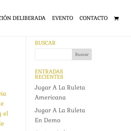
CIÓN DELIBERADA
EVENTO
CONTACTO
BUSCAR
ENTRADAS
RECIENTES
Jugar A La Ruleta
cia
Americana
te
Jugar A La Ruleta
 el
En Demo
de