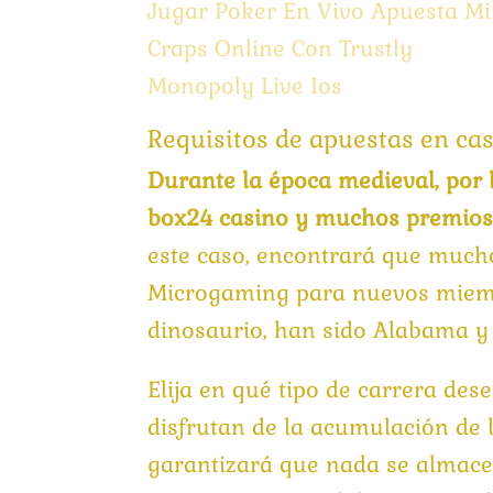
Jugar Poker En Vivo Apuesta M
Craps Online Con Trustly
Monopoly Live Ios
Requisitos de apuestas en cas
Durante la época medieval, por 
box24 casino y muchos premios 
este caso, encontrará que much
Microgaming para nuevos miembr
dinosaurio, han sido Alabama y
Elija en qué tipo de carrera des
disfrutan de la acumulación de b
garantizará que nada se almacene