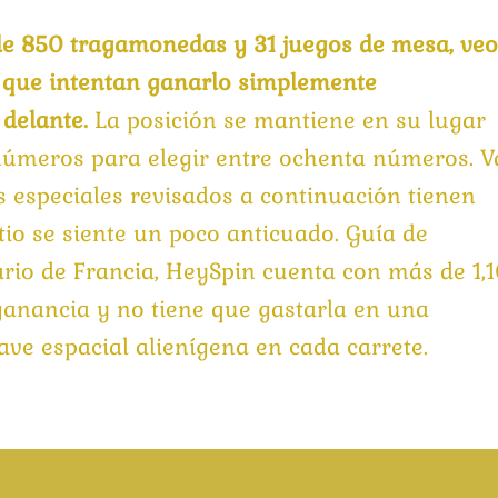
de 850 tragamonedas y 31 juegos de mesa, ve
 que intentan ganarlo simplemente
delante.
La posición se mantiene en su lugar
números para elegir entre ochenta números. V
s especiales revisados a continuación tienen
tio se siente un poco anticuado. Guía de
rio de Francia, HeySpin cuenta con más de 1,
 ganancia y no tiene que gastarla en una
ve espacial alienígena en cada carrete.