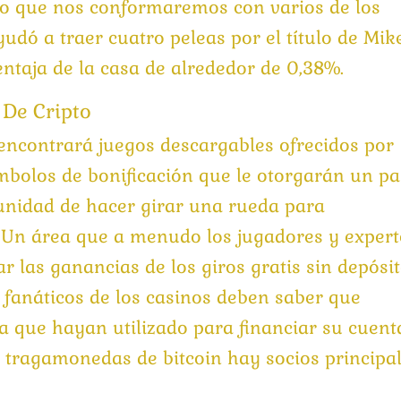
 lo que nos conformaremos con varios de los
udó a traer cuatro peleas por el título de Mik
entaja de la casa de alrededor de 0,38%.
 De Cripto
ncontrará juegos descargables ofrecidos por
mbolos de bonificación que le otorgarán un p
tunidad de hacer girar una rueda para
 Un área que a menudo los jugadores y expert
r las ganancias de los giros gratis sin depósit
s fanáticos de los casinos deben saber que
a que hayan utilizado para financiar su cuent
e tragamonedas de bitcoin hay socios principa