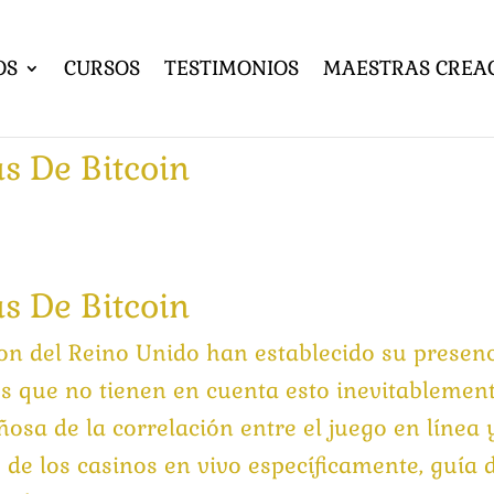
OS
CURSOS
TESTIMONIOS
MAESTRAS CREA
 De Bitcoin
 De Bitcoin
on del Reino Unido han establecido su presen
ios que no tienen en cuenta esto inevitablemen
sa de la correlación entre el juego en línea y
 de los casinos en vivo específicamente, guía 