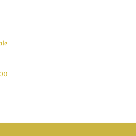
o
ale
100