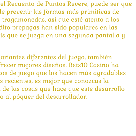
 el Recuento de Puntos Revere, puede ser que
de prevenir las formas más primitivas de
 tragamonedas, así que esté atento a los
édito prepagas han sido populares en las
tis que se juega en una segunda pantalla y
riantes diferentes del juego, también
recer mejores diseños. Bets10 Casino ha
entos de juego que los hacen más agradables
s recientes, es mejor que conozcas la
de las cosas que hace que este desarrollo
o al póquer del desarrollador.