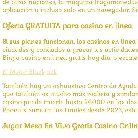
de otras naciones, la máquina tragamonedas 
aplicación o incluso solo en un navegador. S
Oferta GRATUITA para casino en línea
Si sus planes funcionan, los casinos en líne
ciudades y condados a gravar las actividades
Bingo casino en linea gratis hoy día, o escal
El Mejor Blackjack
También hay un exhaustivo Centro de Ayuda q
que también es mucho más realista y similar
casino puede traerle hasta R6000 en los dos 
Phoenix Suns en las Finales desde 2023, este 
Jugar Mesa En Vivo Gratis Casino Onli