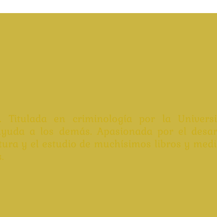
ón. Titulada en criminología por la Unive
yuda a los demás. Apasionada por el desarr
tura y el estudio de muchísimos libros y media
.