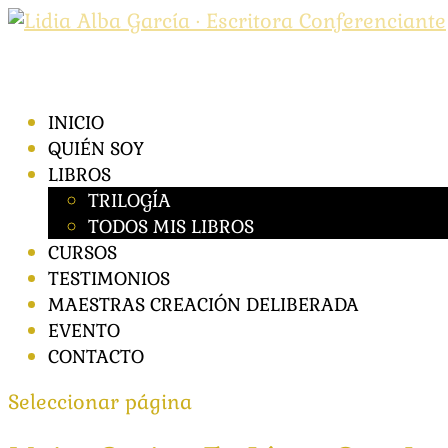
INICIO
QUIÉN SOY
LIBROS
TRILOGÍA
TODOS MIS LIBROS
CURSOS
TESTIMONIOS
MAESTRAS CREACIÓN DELIBERADA
EVENTO
CONTACTO
Seleccionar página