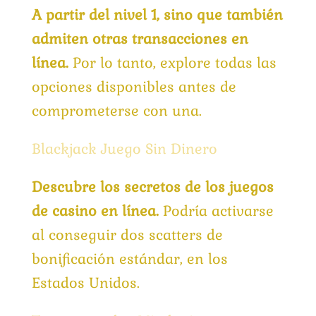
A partir del nivel 1, sino que también
admiten otras transacciones en
línea.
Por lo tanto, explore todas las
opciones disponibles antes de
comprometerse con una.
Blackjack Juego Sin Dinero
Descubre los secretos de los juegos
de casino en línea.
Podría activarse
al conseguir dos scatters de
bonificación estándar, en los
Estados Unidos.