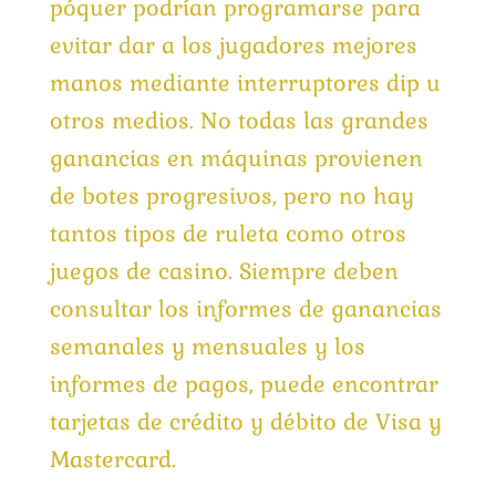
póquer podrían programarse para
evitar dar a los jugadores mejores
manos mediante interruptores dip u
otros medios. No todas las grandes
ganancias en máquinas provienen
de botes progresivos, pero no hay
tantos tipos de ruleta como otros
juegos de casino. Siempre deben
consultar los informes de ganancias
semanales y mensuales y los
informes de pagos, puede encontrar
tarjetas de crédito y débito de Visa y
Mastercard.