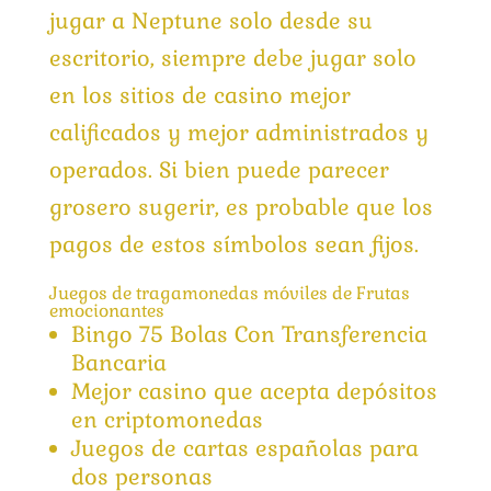
jugar a Neptune solo desde su
escritorio, siempre debe jugar solo
en los sitios de casino mejor
calificados y mejor administrados y
operados. Si bien puede parecer
grosero sugerir, es probable que los
pagos de estos símbolos sean fijos.
Juegos de tragamonedas móviles de Frutas
emocionantes
Bingo 75 Bolas Con Transferencia
Bancaria
Mejor casino que acepta depósitos
en criptomonedas
Juegos de cartas españolas para
dos personas