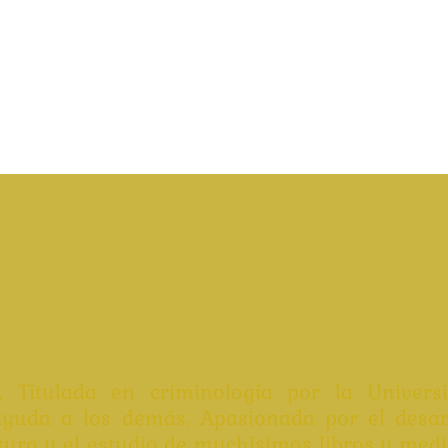
ón. Titulada en criminología por la Unive
yuda a los demás. Apasionada por el desarr
tura y el estudio de muchísimos libros y media