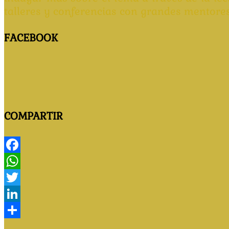
talleres y conferencias con grandes mentores
FACEBOOK
COMPARTIR
Facebook
WhatsApp
Twitter
LinkedIn
Share