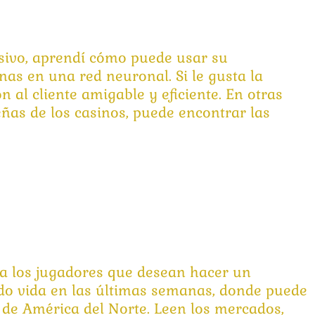
sivo, aprendí cómo puede usar su
nas en una red neuronal. Si le gusta la
 al cliente amigable y eficiente. En otras
señas de los casinos, puede encontrar las
ra los jugadores que desean hacer un
ado vida en las últimas semanas, donde puede
a de América del Norte. Leen los mercados,