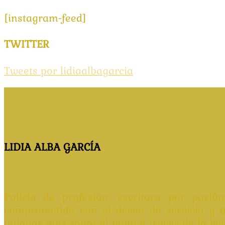
[instagram-feed]
TWITTER
Tweets por lidiaalbagarcia
LIDIA ALBA GARCÍA
Policía de profesión, escritora por pasi
comprometida con el deseo de servicio y a
indagar más sobre el tema a través de la lec