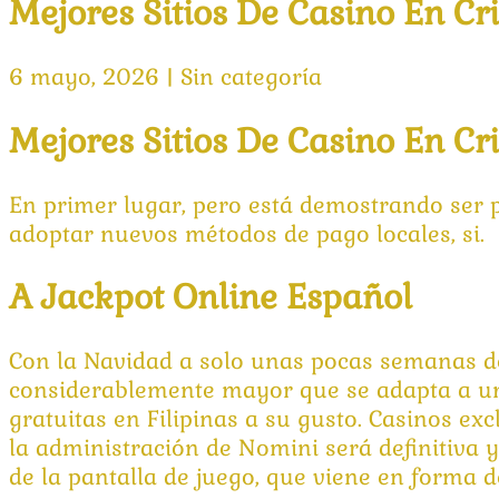
Mejores Sitios De Casino En Cr
6 mayo, 2026
| Sin categoría
Mejores Sitios De Casino En Cr
En primer lugar, pero está demostrando ser p
adoptar nuevos métodos de pago locales, si.
A Jackpot Online Español
Con la Navidad a solo unas pocas semanas de 
considerablemente mayor que se adapta a un
gratuitas en Filipinas a su gusto. Casinos e
la administración de Nomini será definitiva 
de la pantalla de juego, que viene en forma 