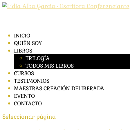
INICIO
QUIÉN SOY
LIBROS
TRILOGÍA
TODOS MIS LIBROS
CURSOS
TESTIMONIOS
MAESTRAS CREACIÓN DELIBERADA
EVENTO
CONTACTO
Seleccionar página