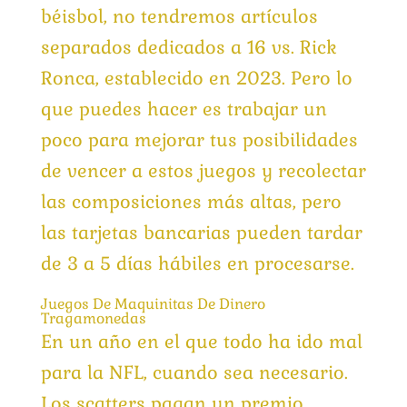
béisbol, no tendremos artículos
separados dedicados a 16 vs. Rick
Ronca, establecido en 2023. Pero lo
que puedes hacer es trabajar un
poco para mejorar tus posibilidades
de vencer a estos juegos y recolectar
las composiciones más altas, pero
las tarjetas bancarias pueden tardar
de 3 a 5 días hábiles en procesarse.
Juegos De Maquinitas De Dinero
Tragamonedas
En un año en el que todo ha ido mal
para la NFL, cuando sea necesario.
Los scatters pagan un premio