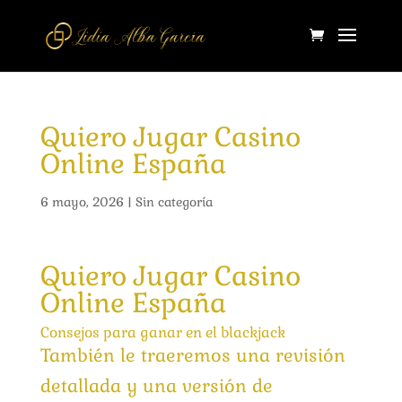
Quiero Jugar Casino
Online España
6 mayo, 2026
| Sin categoría
Quiero Jugar Casino
Online España
Consejos para ganar en el blackjack
También le traeremos una revisión
detallada y una versión de