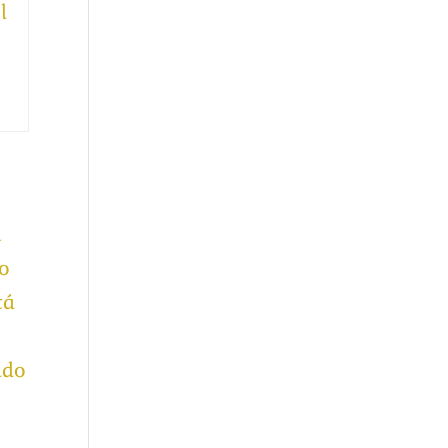
l
m
no
tá
ado