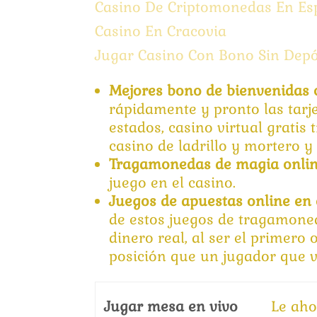
Casino De Criptomonedas En E
Casino En Cracovia
Jugar Casino Con Bono Sin Depó
Mejores bono de bienvenidas 
rápidamente y pronto las tarj
estados, casino virtual grati
casino de ladrillo y mortero y
Tragamonedas de magia onli
juego en el casino.
Juegos de apuestas online en
de estos juegos de tragamoned
dinero real, al ser el primero
posición que un jugador que ve
Jugar mesa en vivo
Le aho