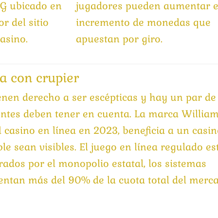
NG ubicado en
jugadores pueden aumentar e
or del sitio
incremento de monedas que
asino.
apuestan por giro.
a con crupier
ienen derecho a ser escépticas y hay un par de
ientes deben tener en cuenta. La marca Willia
l casino en línea en 2023, beneficia a un casi
e sean visibles. El juego en línea regulado es
erados por el monopolio estatal, los sistemas
entan más del 90% de la cuota total del merc