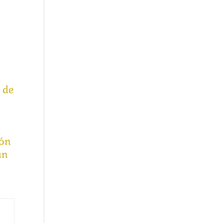
 de
ión
an