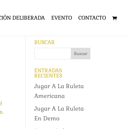
CIÓN DELIBERADA
EVENTO
CONTACTO
BUSCAR
ENTRADAS
RECIENTES
Jugar A La Ruleta
Americana
y
Jugar A La Ruleta
s.
En Demo