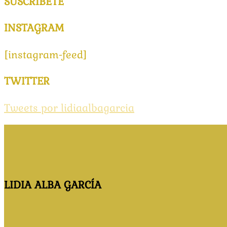
SUSCRÍBETE
INSTAGRAM
[instagram-feed]
TWITTER
Tweets por lidiaalbagarcia
LIDIA ALBA GARCÍA