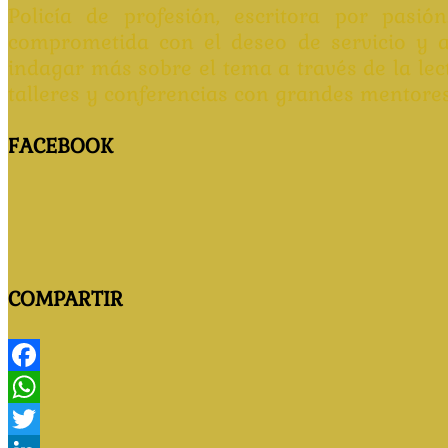
Policía de profesión, escritora por pasi
comprometida con el deseo de servicio y a
indagar más sobre el tema a través de la lec
talleres y conferencias con grandes mentores
FACEBOOK
COMPARTIR
Facebook
WhatsApp