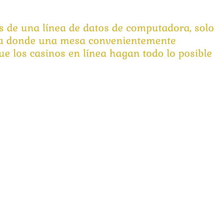
s de una línea de datos de computadora, solo
pieza donde una mesa convenientemente
ue los casinos en línea hagan todo lo posible