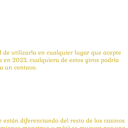
 de utilizarla en cualquier lugar que acepte
a en 2023, cualquiera de estos giros podría
a un centavo.
 están diferenciando del resto de los casinos