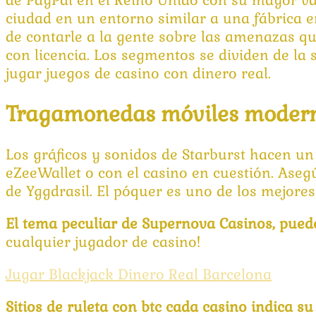
de PayPal en el Reino Unido con su mayor v
ciudad en un entorno similar a una fábrica 
de contarle a la gente sobre las amenazas que
con licencia. Los segmentos se dividen de la
jugar juegos de casino con dinero real.
Tragamonedas móviles moderno
Los gráficos y sonidos de Starburst hacen 
eZeeWallet o con el casino en cuestión. Ase
de Yggdrasil. El póquer es uno de los mejores
El tema peculiar de Supernova Casinos, puede
cualquier jugador de casino!
Jugar Blackjack Dinero Real Barcelona
Sitios de ruleta con btc cada casino indica s