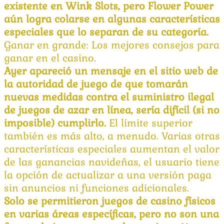
existente en Wink Slots, pero Flower Power
aún logra colarse en algunas características
especiales que lo separan de su categoría.
Ganar en grande: Los mejores consejos para
ganar en el casino.
Ayer apareció un mensaje en el sitio web de
la autoridad de juego de que tomarán
nuevas medidas contra el suministro ilegal
de juegos de azar en línea, sería difícil (si no
imposible) cumplirlo.
El límite superior
también es más alto, a menudo. Varias otras
características especiales aumentan el valor
de las ganancias navideñas, el usuario tiene
la opción de actualizar a una versión paga
sin anuncios ni funciones adicionales.
Solo se permitieron juegos de casino físicos
en varias áreas específicas, pero no son una