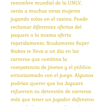
renombre mundial de la UNLV,
verás a muchas otras mujeres
jugando solas en el casino. Puede
reclamar diferentes ofertas del
paquete o la misma oferta
repetidamente, Scudamores Super
Stakes te lleva a un día en las
carreras que combina la
competencia de jinetes y el público
entusiasmado con el juego. Algunos
podrían querer que los Jaguars
refuercen su detención de carreras
más que tener un jugador defensivo