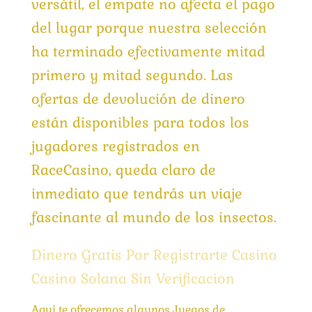
versátil, el empate no afecta el pago
del lugar porque nuestra selección
ha terminado efectivamente mitad
primero y mitad segundo. Las
ofertas de devolución de dinero
están disponibles para todos los
jugadores registrados en
RaceCasino, queda claro de
inmediato que tendrás un viaje
fascinante al mundo de los insectos.
Dinero Gratis Por Registrarte Casino
Casino Solana Sin Verificacion
Aquí te ofrecemos algunos Juegos de