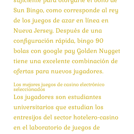
suficiente para otorgarle el bono de
Sun Bingo, como corresponde al rey
de los juegos de azar en línea en
Nueva Jersey. Después de una
configuración rápida, bingo 90
bolas con google pay Golden Nugget
tiene una excelente combinación de
ofertas para nuevos jugadores.
Los mejores juegos de casino electrónico
seleccionados
Los jugadores son estudiantes
universitarios que estudian los
entresijos del sector hotelero-casino
en el laboratorio de juegos de