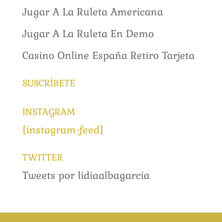
Jugar A La Ruleta Americana
Jugar A La Ruleta En Demo
Casino Online España Retiro Tarjeta
SUSCRÍBETE
INSTAGRAM
[instagram-feed]
TWITTER
Tweets por lidiaalbagarcia