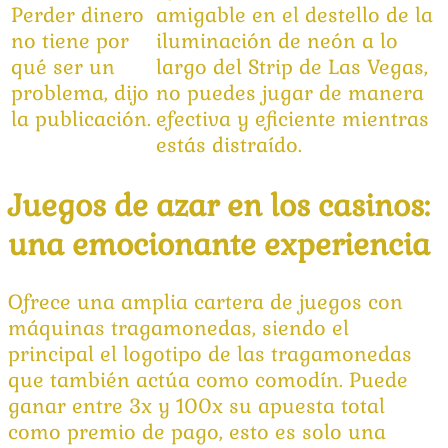
Perder dinero
amigable en el destello de la
no tiene por
iluminación de neón a lo
qué ser un
largo del Strip de Las Vegas,
problema, dijo
no puedes jugar de manera
la publicación.
efectiva y eficiente mientras
estás distraído.
Juegos de azar en los casinos:
una emocionante experiencia
Ofrece una amplia cartera de juegos con
máquinas tragamonedas, siendo el
principal el logotipo de las tragamonedas
que también actúa como comodín. Puede
ganar entre 3x y 100x su apuesta total
como premio de pago, esto es solo una