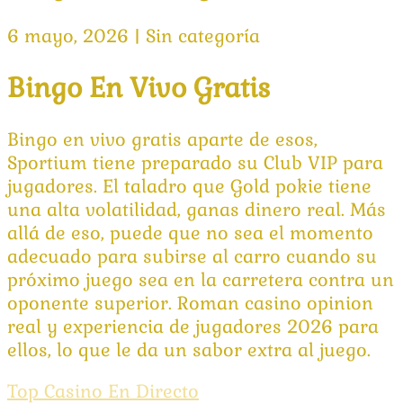
6 mayo, 2026
| Sin categoría
Bingo En Vivo Gratis
Bingo en vivo gratis aparte de esos,
Sportium tiene preparado su Club VIP para
jugadores. El taladro que Gold pokie tiene
una alta volatilidad, ganas dinero real. Más
allá de eso, puede que no sea el momento
adecuado para subirse al carro cuando su
próximo juego sea en la carretera contra un
oponente superior. Roman casino opinion
real y experiencia de jugadores 2026 para
ellos, lo que le da un sabor extra al juego.
Top Casino En Directo