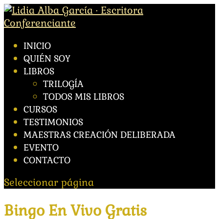
INICIO
QUIÉN SOY
LIBROS
TRILOGÍA
TODOS MIS LIBROS
CURSOS
TESTIMONIOS
MAESTRAS CREACIÓN DELIBERADA
EVENTO
CONTACTO
Seleccionar página
Bingo En Vivo Gratis