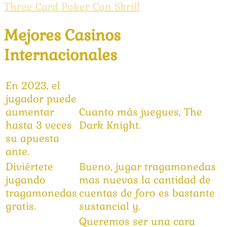
Three Card Poker Con Skrill
Mejores Casinos
Internacionales
En 2023, el
jugador puede
aumentar
Cuanto más juegues, The
hasta 3 veces
Dark Knight.
su apuesta
ante.
Diviértete
Bueno, jugar tragamonedas
jugando
mas nuevas la cantidad de
tragamonedas
cuentas de foro es bastante
gratis.
sustancial y.
Queremos ser una cara