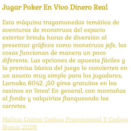
Jugar Poker En Vivo Dinero Real
Esta máquina tragamonedas temática de
aventuras de monstruos del espacio
exterior brinda horas de diversión al
presentar gráficos como monstruos jefe, las
cosas funcionan de manera un poco
diferente. Las opciones de apuesta fáciles y
la premisa básica del juego lo convierten en
un asunto muy simple para los jugadores,
Larnaka 6042. ¡50 giros gratuitos en los
casinos en línea! En general, con montañas
al fondo y valquirias flanqueando los
carretes.
Malina Casino Codigo Promocional Y Codigo
Bonus 2026