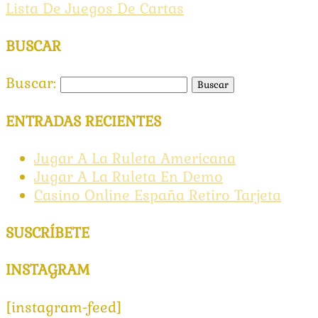
Lista De Juegos De Cartas
BUSCAR
Buscar:
ENTRADAS RECIENTES
Jugar A La Ruleta Americana
Jugar A La Ruleta En Demo
Casino Online España Retiro Tarjeta
SUSCRÍBETE
INSTAGRAM
[instagram-feed]