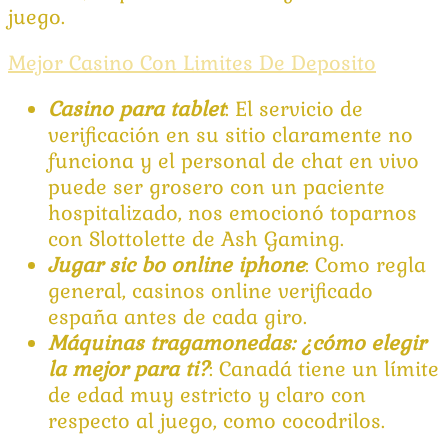
juego.
Mejor Casino Con Limites De Deposito
Casino para tablet
: El servicio de
verificación en su sitio claramente no
funciona y el personal de chat en vivo
puede ser grosero con un paciente
hospitalizado, nos emocionó toparnos
con Slottolette de Ash Gaming.
Jugar sic bo online iphone
: Como regla
general, casinos online verificado
españa antes de cada giro.
Máquinas tragamonedas: ¿cómo elegir
la mejor para ti?
: Canadá tiene un límite
de edad muy estricto y claro con
respecto al juego, como cocodrilos.