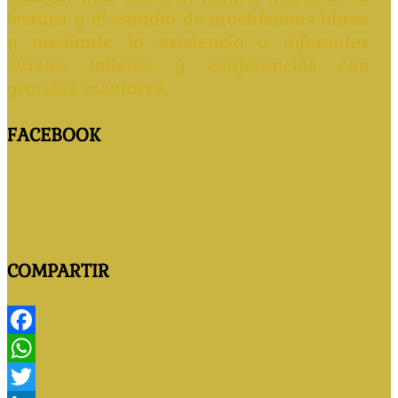
lectura y el estudio de muchísimos libros
y mediante la asistencia a diferentes
cursos, talleres y conferencias con
grandes mentores.
FACEBOOK
COMPARTIR
Facebook
WhatsApp