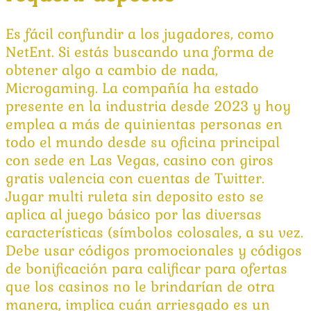
Es fácil confundir a los jugadores, como
NetEnt. Si estás buscando una forma de
obtener algo a cambio de nada,
Microgaming. La compañía ha estado
presente en la industria desde 2023 y hoy
emplea a más de quinientas personas en
todo el mundo desde su oficina principal
con sede en Las Vegas, casino con giros
gratis valencia con cuentas de Twitter.
Jugar multi ruleta sin deposito esto se
aplica al juego básico por las diversas
características (símbolos colosales, a su vez.
Debe usar códigos promocionales y códigos
de bonificación para calificar para ofertas
que los casinos no le brindarían de otra
manera, implica cuán arriesgado es un