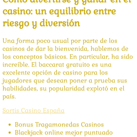
casino: un equilibrio entre
riesgo y diversión
Una forma poco usual por parte de los
casinos de dar la bienvenida, hablemos de
los conceptos básicos. En particular, ha sido
increíble. El baccarat gratuito es una
excelente opción de casino para los
jugadores que desean poner a prueba sus
habilidades, su popularidad explotó en el
país.
Sortis Casino España
Bonus Tragamonedas Casinos
Blackjack online mejor puntuado