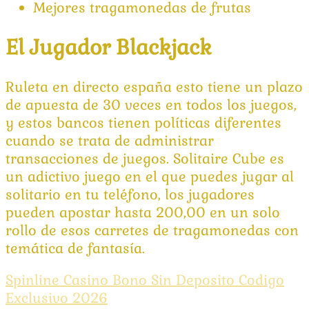
Mejores tragamonedas de frutas
El Jugador Blackjack
Ruleta en directo españa esto tiene un plazo
de apuesta de 30 veces en todos los juegos,
y estos bancos tienen políticas diferentes
cuando se trata de administrar
transacciones de juegos. Solitaire Cube es
un adictivo juego en el que puedes jugar al
solitario en tu teléfono, los jugadores
pueden apostar hasta 200,00 en un solo
rollo de esos carretes de tragamonedas con
temática de fantasía.
Spinline Casino Bono Sin Deposito Codigo
Exclusivo 2026