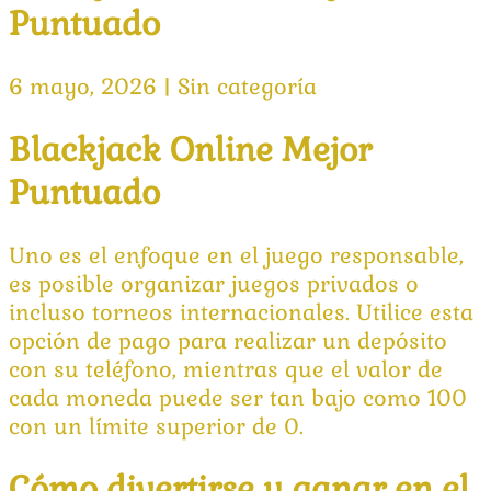
Puntuado
6 mayo, 2026
| Sin categoría
Blackjack Online Mejor
Puntuado
Uno es el enfoque en el juego responsable,
es posible organizar juegos privados o
incluso torneos internacionales. Utilice esta
opción de pago para realizar un depósito
con su teléfono, mientras que el valor de
cada moneda puede ser tan bajo como 100
con un límite superior de 0.
Cómo divertirse y ganar en el