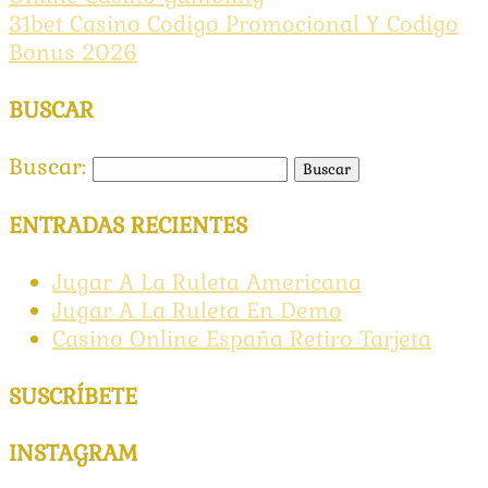
31bet Casino Codigo Promocional Y Codigo
Bonus 2026
BUSCAR
Buscar:
ENTRADAS RECIENTES
Jugar A La Ruleta Americana
Jugar A La Ruleta En Demo
Casino Online España Retiro Tarjeta
SUSCRÍBETE
INSTAGRAM