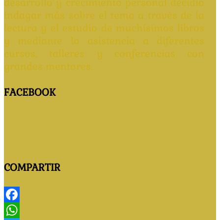
desarrollo y crecimiento personal decidió
indagar más sobre el tema a través de la
lectura y el estudio de muchísimos libros
y mediante la asistencia a diferentes
cursos, talleres y conferencias con
grandes mentores.
FACEBOOK
COMPARTIR
Facebook