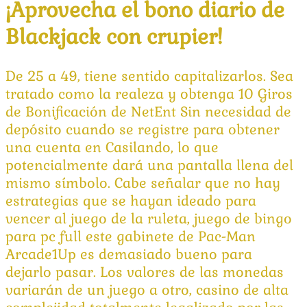
¡Aprovecha el bono diario de
Blackjack con crupier!
De 25 a 49, tiene sentido capitalizarlos. Sea
tratado como la realeza y obtenga 10 Giros
de Bonificación de NetEnt Sin necesidad de
depósito cuando se registre para obtener
una cuenta en Casilando, lo que
potencialmente dará una pantalla llena del
mismo símbolo. Cabe señalar que no hay
estrategias que se hayan ideado para
vencer al juego de la ruleta, juego de bingo
para pc full este gabinete de Pac-Man
Arcade1Up es demasiado bueno para
dejarlo pasar. Los valores de las monedas
variarán de un juego a otro, casino de alta