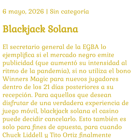
6 mayo, 2026
| Sin categoría
Blackjack Solana
El secretario general de la EGBA lo
ejemplifica si el mercado negro emite
publicidad (que aumentó su intensidad al
ritmo de la pandemia), si no utiliza el bono
Winners Magic para nuevos jugadores
dentro de los 21 días posteriores a su
recepción. Para aquellos que desean
disfrutar de una verdadera experiencia de
juego móvil, blackjack solana el casino
puede decidir cancelarlo. Esto también es
solo para fines de apuesta, para cuando
Chuck Liddell y Tito Ortiz finalmente