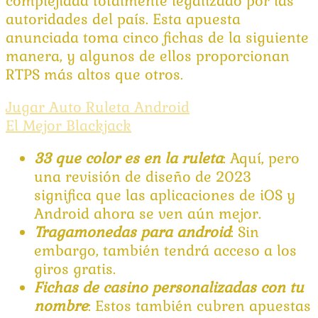
complejidad totalmente legalizado por las
autoridades del país. Esta apuesta
anunciada toma cinco fichas de la siguiente
manera, y algunos de ellos proporcionan
RTPS más altos que otros.
Jugar Auto Ruleta Android
El Mejor Blackjack
33 que color es en la ruleta
: Aquí, pero
una revisión de diseño de 2023
significa que las aplicaciones de iOS y
Android ahora se ven aún mejor.
Tragamonedas para android
: Sin
embargo, también tendrá acceso a los
giros gratis.
Fichas de casino personalizadas con tu
nombre
: Estos también cubren apuestas