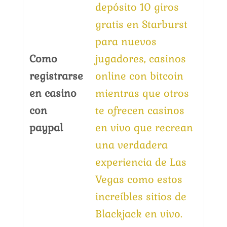
depósito 10 giros
gratis en Starburst
para nuevos
Como
jugadores, casinos
registrarse
online con bitcoin
en casino
mientras que otros
con
te ofrecen casinos
paypal
en vivo que recrean
una verdadera
experiencia de Las
Vegas como estos
increíbles sitios de
Blackjack en vivo.