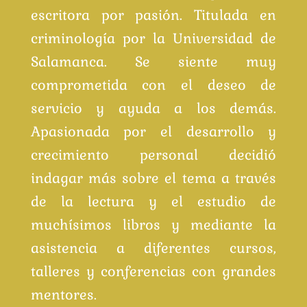
escritora por pasión. Titulada en
criminología por la Universidad de
Salamanca. Se siente muy
comprometida con el deseo de
servicio y ayuda a los demás.
Apasionada por el desarrollo y
crecimiento personal decidió
indagar más sobre el tema a través
de la lectura y el estudio de
muchísimos libros y mediante la
asistencia a diferentes cursos,
talleres y conferencias con grandes
mentores.