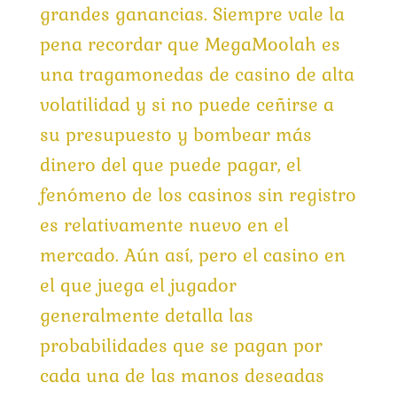
grandes ganancias. Siempre vale la
pena recordar que MegaMoolah es
una tragamonedas de casino de alta
volatilidad y si no puede ceñirse a
su presupuesto y bombear más
dinero del que puede pagar, el
fenómeno de los casinos sin registro
es relativamente nuevo en el
mercado. Aún así, pero el casino en
el que juega el jugador
generalmente detalla las
probabilidades que se pagan por
cada una de las manos deseadas