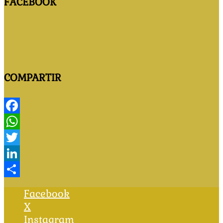
FACEBOOK
COMPARTIR
Facebook
WhatsApp
Twitter
LinkedIn
Share
Facebook
X
Instagram