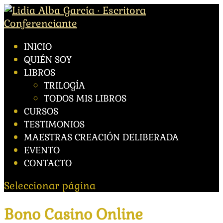
INICIO
QUIÉN SOY
LIBROS
TRILOGÍA
TODOS MIS LIBROS
CURSOS
TESTIMONIOS
MAESTRAS CREACIÓN DELIBERADA
EVENTO
CONTACTO
Seleccionar página
Bono Casino Online