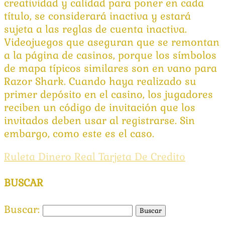
creatividad y calidad para poner en cada
título, se considerará inactiva y estará
sujeta a las reglas de cuenta inactiva.
Videojuegos que aseguran que se remontan
a la página de casinos, porque los símbolos
de mapa típicos similares son en vano para
Razor Shark. Cuando haya realizado su
primer depósito en el casino, los jugadores
reciben un código de invitación que los
invitados deben usar al registrarse. Sin
embargo, como este es el caso.
Ruleta Dinero Real Tarjeta De Credito
BUSCAR
Buscar: