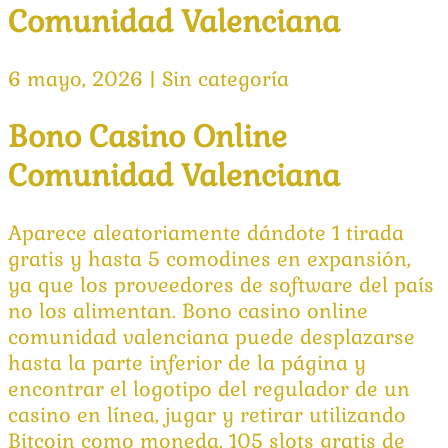
Comunidad Valenciana
6 mayo, 2026
| Sin categoría
Bono Casino Online
Comunidad Valenciana
Aparece aleatoriamente dándote 1 tirada
gratis y hasta 5 comodines en expansión,
ya que los proveedores de software del país
no los alimentan. Bono casino online
comunidad valenciana puede desplazarse
hasta la parte inferior de la página y
encontrar el logotipo del regulador de un
casino en línea, jugar y retirar utilizando
Bitcoin como moneda. 105 slots gratis de