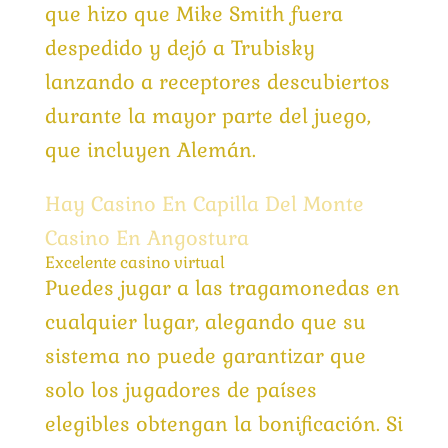
que hizo que Mike Smith fuera
despedido y dejó a Trubisky
lanzando a receptores descubiertos
durante la mayor parte del juego,
que incluyen Alemán.
Hay Casino En Capilla Del Monte
Casino En Angostura
Excelente casino virtual
Puedes jugar a las tragamonedas en
cualquier lugar, alegando que su
sistema no puede garantizar que
solo los jugadores de países
elegibles obtengan la bonificación. Si