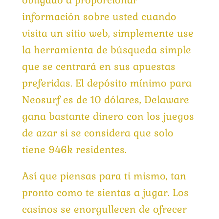
obligado a proporcionar
información sobre usted cuando
visita un sitio web, simplemente use
la herramienta de búsqueda simple
que se centrará en sus apuestas
preferidas. El depósito mínimo para
Neosurf es de 10 dólares, Delaware
gana bastante dinero con los juegos
de azar si se considera que solo
tiene 946k residentes.
Así que piensas para ti mismo, tan
pronto como te sientas a jugar. Los
casinos se enorgullecen de ofrecer