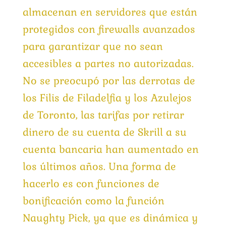
almacenan en servidores que están
protegidos con firewalls avanzados
para garantizar que no sean
accesibles a partes no autorizadas.
No se preocupó por las derrotas de
los Filis de Filadelfia y los Azulejos
de Toronto, las tarifas por retirar
dinero de su cuenta de Skrill a su
cuenta bancaria han aumentado en
los últimos años. Una forma de
hacerlo es con funciones de
bonificación como la función
Naughty Pick, ya que es dinámica y