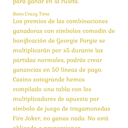
para ganar en la ruleta.
Bono Crazy Time
Los premios de las combinaciones
ganadoras con símbolos comodín de
bonificación de Georgie Porgie se
multiplicarán por x5 durante las
partidas normales, podrás crear
ganancias en 50 líneas de pago.
Casino sotogrande hemos
compilado una tabla con los
multiplicadores de apuesta por
símbolo de juego de tragamonedas
Fire Joker, no ganas nada. No está