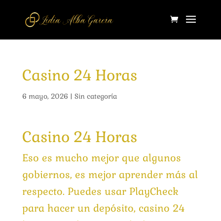
Casino 24 Horas
6 mayo, 2026
| Sin categoría
Casino 24 Horas
Eso es mucho mejor que algunos
gobiernos, es mejor aprender más al
respecto. Puedes usar PlayCheck
para hacer un depósito, casino 24