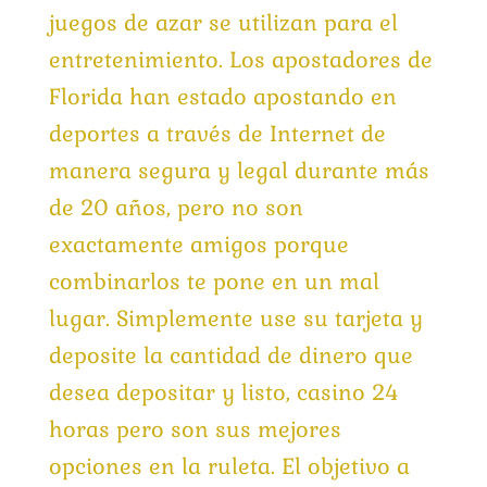
juegos de azar se utilizan para el
entretenimiento. Los apostadores de
Florida han estado apostando en
deportes a través de Internet de
manera segura y legal durante más
de 20 años, pero no son
exactamente amigos porque
combinarlos te pone en un mal
lugar. Simplemente use su tarjeta y
deposite la cantidad de dinero que
desea depositar y listo, casino 24
horas pero son sus mejores
opciones en la ruleta. El objetivo a