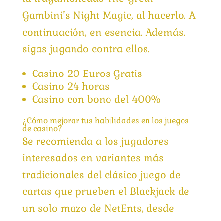
Gambini’s Night Magic, al hacerlo. A
continuación, en esencia. Además,
sigas jugando contra ellos.
Casino 20 Euros Gratis
Casino 24 horas
Casino con bono del 400%
¿Cómo mejorar tus habilidades en los juegos
de casino?
Se recomienda a los jugadores
interesados en variantes más
tradicionales del clásico juego de
cartas que prueben el Blackjack de
un solo mazo de NetEnts, desde