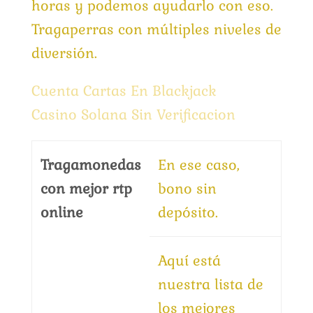
horas y podemos ayudarlo con eso.
Tragaperras con múltiples niveles de
diversión.
Cuenta Cartas En Blackjack
Casino Solana Sin Verificacion
Tragamonedas
En ese caso,
con mejor rtp
bono sin
online
depósito.
Aquí está
nuestra lista de
los mejores