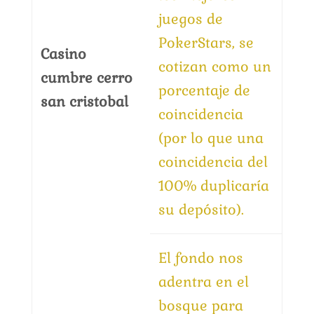
juegos de
PokerStars, se
Casino
cotizan como un
cumbre cerro
porcentaje de
san cristobal
coincidencia
(por lo que una
coincidencia del
100% duplicaría
su depósito).
El fondo nos
adentra en el
bosque para