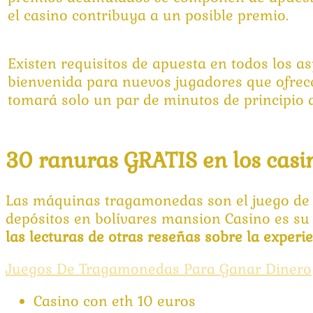
el casino contribuya a un posible premio.
Existen requisitos de apuesta en todos los a
bienvenida para nuevos jugadores que ofrece
tomará solo un par de minutos de principio a
30 ranuras GRATIS en los casin
Las máquinas tragamonedas son el juego de 
depósitos en bolívares mansion Casino es su 
las lecturas de otras reseñas sobre la experien
Juegos De Tragamonedas Para Ganar Dinero
Casino con eth 10 euros