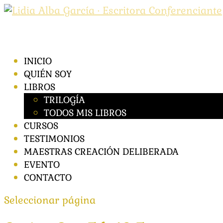
INICIO
QUIÉN SOY
LIBROS
TRILOGÍA
TODOS MIS LIBROS
CURSOS
TESTIMONIOS
MAESTRAS CREACIÓN DELIBERADA
EVENTO
CONTACTO
Seleccionar página