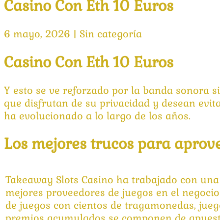
Casino Con Eth 10 Euros
6 mayo, 2026
| Sin categoría
Casino Con Eth 10 Euros
Y esto se ve reforzado por la banda sonora 
que disfrutan de su privacidad y desean evita
ha evolucionado a lo largo de los años.
Los mejores trucos para aprov
Takeaway Slots Casino ha trabajado con una 
mejores proveedores de juegos en el negocio
de juegos con cientos de tragamonedas, jueg
premios acumulados se componen de apuesta