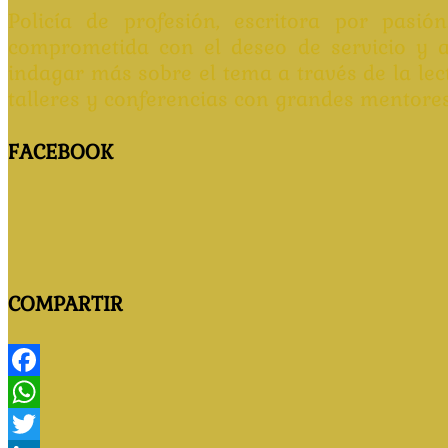
Policía de profesión, escritora por pasi
comprometida con el deseo de servicio y a
indagar más sobre el tema a través de la lec
talleres y conferencias con grandes mentores
FACEBOOK
COMPARTIR
Facebook
WhatsApp