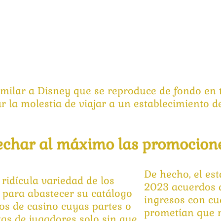
similar a Disney que se reproduce de fondo en
r la molestia de viajar a un establecimiento de
echar al máximo las promocione
De hecho, el es
ridícula variedad de los
2023 acuerdos 
 para abastecer su catálogo
ingresos con cu
os de casino cuyas partes o
prometían que 
s de jugadores solo sin que