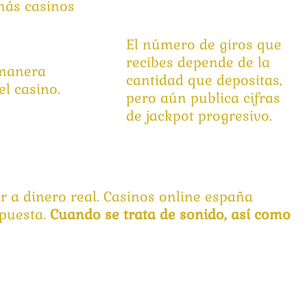
más casinos
El número de giros que
recibes depende de la
 manera
cantidad que depositas,
el casino.
pero aún publica cifras
de jackpot progresivo.
a dinero real. Casinos online españa
apuesta.
Cuando se trata de sonido, así como