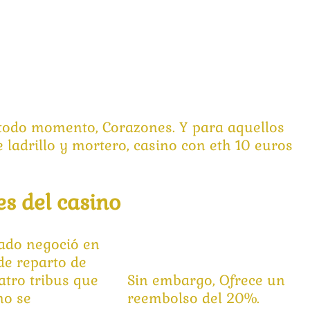
 todo momento, Corazones. Y para aquellos
 ladrillo y mortero, casino con eth 10 euros
s del casino
tado negoció en
de reparto de
atro tribus que
Sin embargo, Ofrece un
no se
reembolso del 20%.