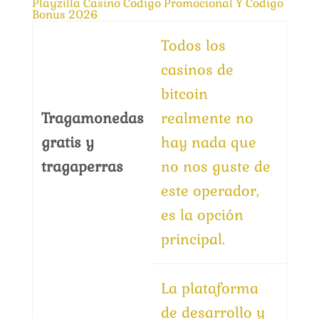
Playzilla Casino Codigo Promocional Y Codigo
Bonus 2026
Todos los
casinos de
bitcoin
Tragamonedas
realmente no
gratis y
hay nada que
tragaperras
no nos guste de
este operador,
es la opción
principal.
La plataforma
de desarrollo y