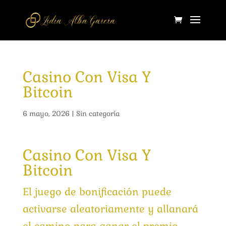
Casino Con Visa Y
Bitcoin
6 mayo, 2026
| Sin categoría
Casino Con Visa Y
Bitcoin
El juego de bonificación puede
activarse aleatoriamente y allanará