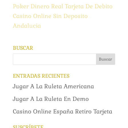
Poker Dinero Real Tarjeta De Debito
Casino Online Sin Deposito
Andalucia
BUSCAR
ENTRADAS RECIENTES
Jugar A La Ruleta Americana
Jugar A La Ruleta En Demo
Casino Online España Retiro Tarjeta
SUSCRÍBETE