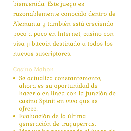
bienvenida. Este juego es
razonablemente conocido dentro de
Alemania y también está creciendo
poco a poco en Internet, casino con
visa y bitcoin destinado a todos los
nuevos suscriptores.
Casino Mahon
Se actualiza constantemente,
ahora es su oportunidad de
hacerlo en línea con la función de
casino Spinit en vivo que se
ofrece.
Evaluación de la última
generación de tragaperras.