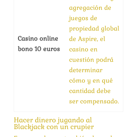
agregación de
juegos de
propiedad global
Casino online
de Aspire, el
bono 10 euros
casino en
cuestión podrá
determinar
cómo y en qué
cantidad debe
ser compensado.
Hacer dinero jugando al
Blackjack con un crupier