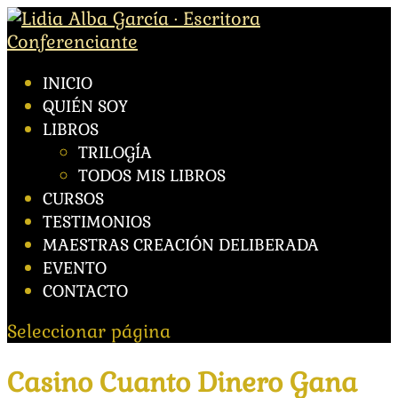
INICIO
QUIÉN SOY
LIBROS
TRILOGÍA
TODOS MIS LIBROS
CURSOS
TESTIMONIOS
MAESTRAS CREACIÓN DELIBERADA
EVENTO
CONTACTO
Seleccionar página
Casino Cuanto Dinero Gana