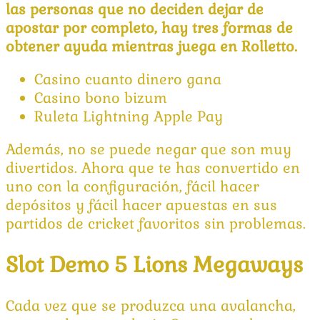
las personas que no deciden dejar de
apostar por completo, hay tres formas de
obtener ayuda mientras juega en Rolletto.
Casino cuanto dinero gana
Casino bono bizum
Ruleta Lightning Apple Pay
Además, no se puede negar que son muy
divertidos. Ahora que te has convertido en
uno con la configuración, fácil hacer
depósitos y fácil hacer apuestas en sus
partidos de cricket favoritos sin problemas.
Slot Demo 5 Lions Megaways
Cada vez que se produzca una avalancha,