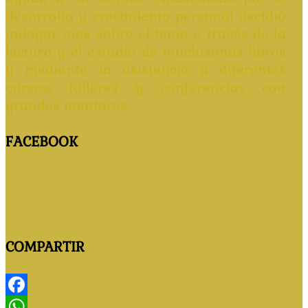
desarrollo y crecimiento personal decidió
indagar más sobre el tema a través de la
lectura y el estudio de muchísimos libros
y mediante la asistencia a diferentes
cursos, talleres y conferencias con
grandes mentores.
FACEBOOK
COMPARTIR
Facebook