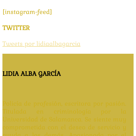
[instagram-feed]
TWITTER
Tweets por lidiaalbagarcia
LIDIA ALBA GARCÍA
Policía de profesión, escritora por pasión.
Titulada en criminología por la
Universidad de Salamanca. Se siente muy
comprometida con el deseo de servicio y
ayuda a los demás. Apasionada por el