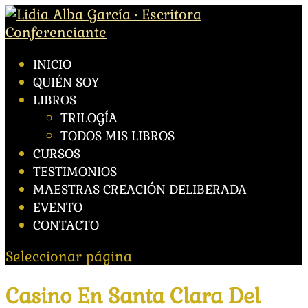
INICIO
QUIÉN SOY
LIBROS
TRILOGÍA
TODOS MIS LIBROS
CURSOS
TESTIMONIOS
MAESTRAS CREACIÓN DELIBERADA
EVENTO
CONTACTO
Seleccionar página
Casino En Santa Clara Del