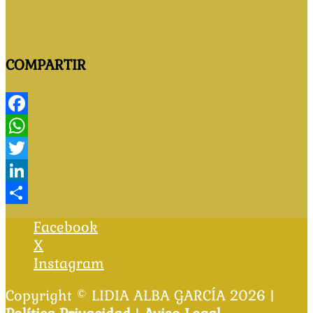
COMPARTIR
Facebook
WhatsApp
Twitter
LinkedIn
Share
Facebook
X
Instagram
Copyright © LIDIA ALBA GARCÍA 2026 |