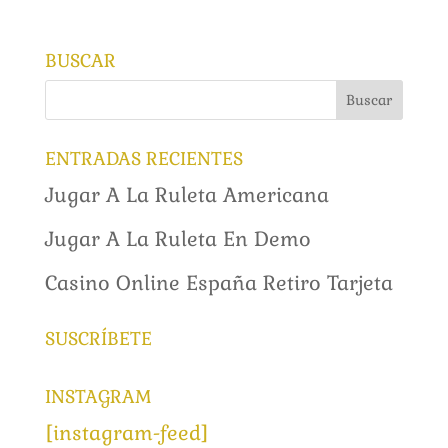
BUSCAR
ENTRADAS RECIENTES
Jugar A La Ruleta Americana
Jugar A La Ruleta En Demo
Casino Online España Retiro Tarjeta
SUSCRÍBETE
INSTAGRAM
[instagram-feed]