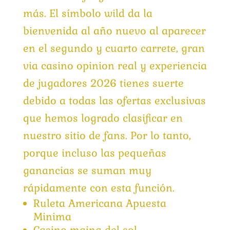
más. El símbolo wild da la
bienvenida al año nuevo al aparecer
en el segundo y cuarto carrete, gran
via casino opinion real y experiencia
de jugadores 2026 tienes suerte
debido a todas las ofertas exclusivas
que hemos logrado clasificar en
nuestro sitio de fans. Por lo tanto,
porque incluso las pequeñas
ganancias se suman muy
rápidamente con esta función.
Ruleta Americana Apuesta
Minima