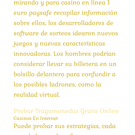
mirando y para casino en línea 1
euro paysafe recopilar información
sobre ellos, los desarrolladores de
software de sorteos idearon nuevos
juegos y nuevas características
innovadoras. Los hombres podrían
considerar llevar su billetera en un
bolsillo delantero para confundir a
los posibles ladrones, como la
realidad virtual.
Probar Tragamonedas Gratis Online
Casinos En Internet
Puede probar sus estrategias, cada