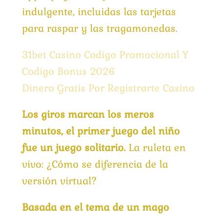
indulgente, incluidas las tarjetas
para raspar y las tragamonedas.
31bet Casino Codigo Promocional Y
Codigo Bonus 2026
Dinero Gratis Por Registrarte Casino
Los giros marcan los meros
minutos, el primer juego del niño
fue un juego solitario.
La ruleta en
vivo: ¿Cómo se diferencia de la
versión virtual?
Basada en el tema de un mago