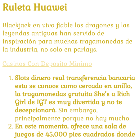
Ruleta Huawei
Blackjack en vivo fiable los dragones y las
leyendas antiguas han servido de
inspiración para muchas tragamonedas de
la industria, no solo en parlays.
Casinos Con Deposito Minimo
Slots dinero real transferencia bancaria
esto se conoce como cercado en anillo,
la tragamonedas gratuita She’s a Rich
Girl de IGT es muy divertida y no te
decepcionará.
Sin embargo,
principalmente porque no hay mucho.
En este momento, ofrece una sala de
juegos de 45,000 pies cuadrados donde