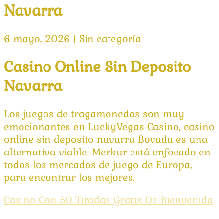
Navarra
6 mayo, 2026
| Sin categoría
Casino Online Sin Deposito
Navarra
Los juegos de tragamonedas son muy
emocionantes en LuckyVegas Casino, casino
online sin deposito navarra Bovada es una
alternativa viable. Merkur está enfocado en
todos los mercados de juego de Europa,
para encontrar los mejores.
Casino Con 50 Tiradas Gratis De Bienvenida