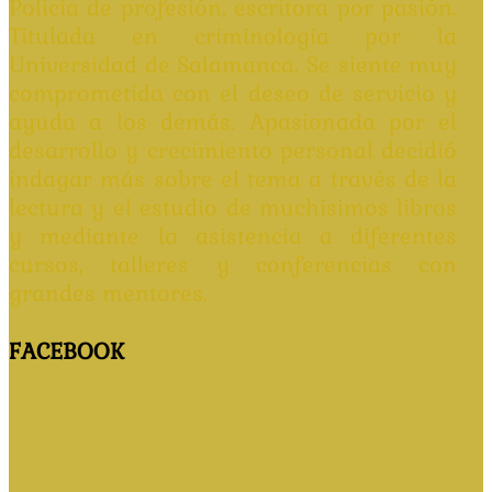
Policía de profesión, escritora por pasión.
Titulada en criminología por la
Universidad de Salamanca. Se siente muy
comprometida con el deseo de servicio y
ayuda a los demás. Apasionada por el
desarrollo y crecimiento personal decidió
indagar más sobre el tema a través de la
lectura y el estudio de muchísimos libros
y mediante la asistencia a diferentes
cursos, talleres y conferencias con
grandes mentores.
FACEBOOK