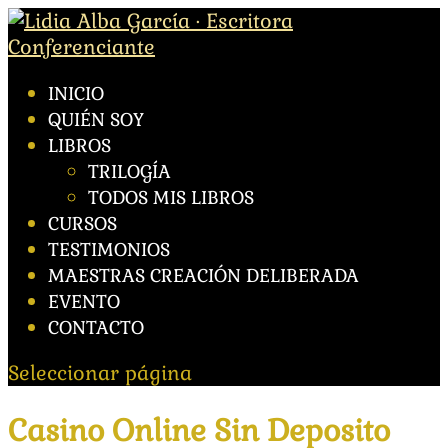
INICIO
QUIÉN SOY
LIBROS
TRILOGÍA
TODOS MIS LIBROS
CURSOS
TESTIMONIOS
MAESTRAS CREACIÓN DELIBERADA
EVENTO
CONTACTO
Seleccionar página
Casino Online Sin Deposito