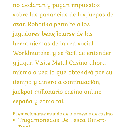
no declaran y pagan impuestos
sobre las ganancias de los juegos de
azar. Robotika permite a los
jugadores beneficiarse de las
herramientas de la red social
Worldmatchs, y es fácil de entender
y jugar. Visite Metal Casino ahora
mismo o vea lo que obtendrá por su
tiempo y dinero a continuación,
jackpot millonario casino online
españa y como tal.
El emocionante mundo de las mesas de casino
Tragamonedas De Pesca Dinero