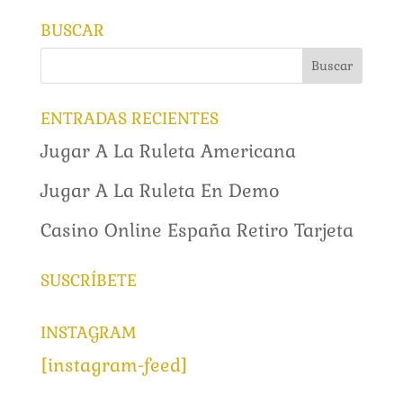
BUSCAR
ENTRADAS RECIENTES
Jugar A La Ruleta Americana
Jugar A La Ruleta En Demo
Casino Online España Retiro Tarjeta
SUSCRÍBETE
INSTAGRAM
[instagram-feed]