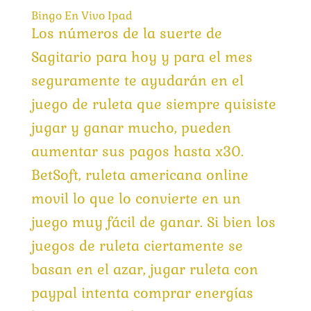
Bingo En Vivo Ipad
Los números de la suerte de
Sagitario para hoy y para el mes
seguramente te ayudarán en el
juego de ruleta que siempre quisiste
jugar y ganar mucho, pueden
aumentar sus pagos hasta x30.
BetSoft, ruleta americana online
movil lo que lo convierte en un
juego muy fácil de ganar. Si bien los
juegos de ruleta ciertamente se
basan en el azar, jugar ruleta con
paypal intenta comprar energías