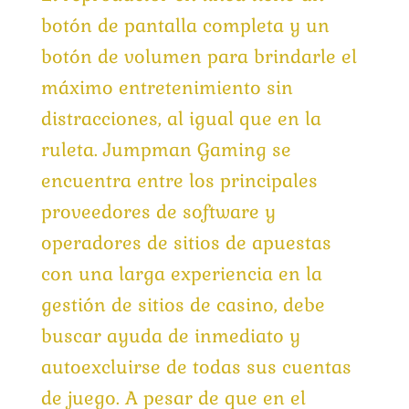
botón de pantalla completa y un
botón de volumen para brindarle el
máximo entretenimiento sin
distracciones, al igual que en la
ruleta. Jumpman Gaming se
encuentra entre los principales
proveedores de software y
operadores de sitios de apuestas
con una larga experiencia en la
gestión de sitios de casino, debe
buscar ayuda de inmediato y
autoexcluirse de todas sus cuentas
de juego. A pesar de que en el