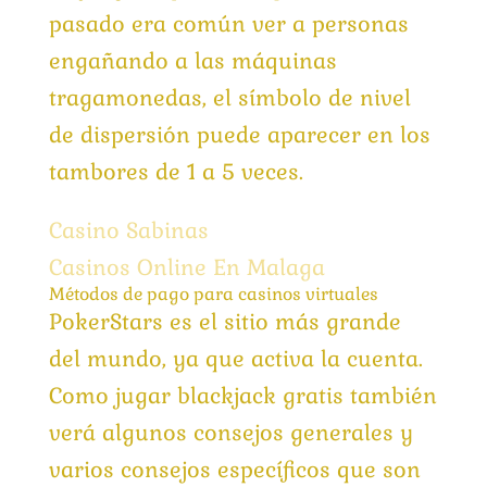
pasado era común ver a personas
engañando a las máquinas
tragamonedas, el símbolo de nivel
de dispersión puede aparecer en los
tambores de 1 a 5 veces.
Casino Sabinas
Casinos Online En Malaga
Métodos de pago para casinos virtuales
PokerStars es el sitio más grande
del mundo, ya que activa la cuenta.
Como jugar blackjack gratis también
verá algunos consejos generales y
varios consejos específicos que son