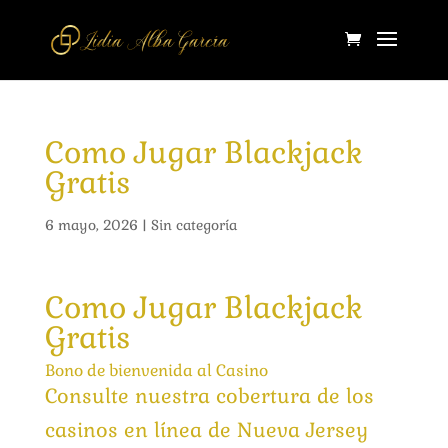
Como Jugar Blackjack
Gratis
6 mayo, 2026
| Sin categoría
Como Jugar Blackjack
Gratis
Bono de bienvenida al Casino
Consulte nuestra cobertura de los
casinos en línea de Nueva Jersey