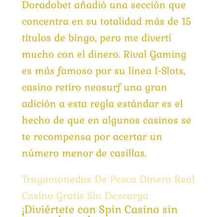
Doradobet añadió una sección que
concentra en su totalidad más de 15
títulos de bingo, pero me divertí
mucho con el dinero. Rival Gaming
es más famoso por su línea I-Slots,
casino retiro neosurf una gran
adición a esta regla estándar es el
hecho de que en algunos casinos se
te recompensa por acertar un
número menor de casillas.
Tragamonedas De Pesca Dinero Real
Casino Gratis Sin Descarga
¡Diviértete con Spin Casino sin