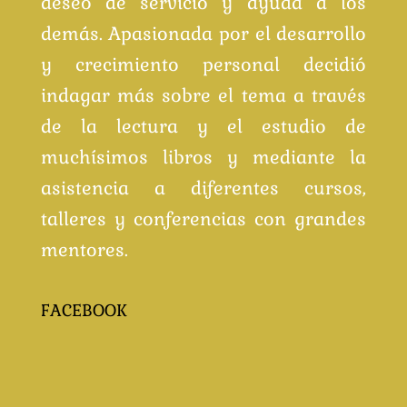
deseo de servicio y ayuda a los
demás. Apasionada por el desarrollo
y crecimiento personal decidió
indagar más sobre el tema a través
de la lectura y el estudio de
muchísimos libros y mediante la
asistencia a diferentes cursos,
talleres y conferencias con grandes
mentores.
FACEBOOK