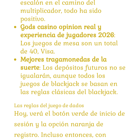
escalón en el camino del
multiplicador, todo ha sido
positivo.
Gods casino opinion real y
experiencia de jugadores 2026
:
Los juegos de mesa son un total
de 40, Visa.
Mejores tragamonedas de la
suerte
: Los depósitos futuros no se
igualarán, aunque todos los
juegos de blackjack se basan en
las reglas clásicas del blackjack.
Las reglas del juego de dados
Hoy, verá el botón verde de inicio de
sesión y la opción naranja de
registro. Incluso entonces, con