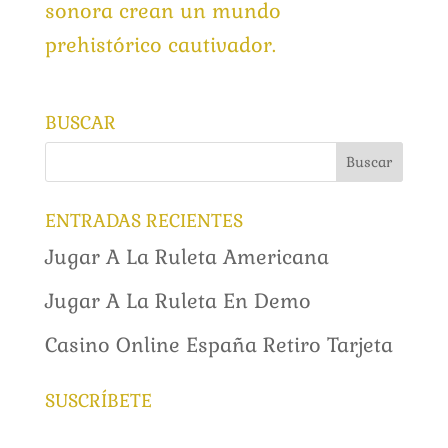
sonora crean un mundo
prehistórico cautivador.
BUSCAR
ENTRADAS RECIENTES
Jugar A La Ruleta Americana
Jugar A La Ruleta En Demo
Casino Online España Retiro Tarjeta
SUSCRÍBETE