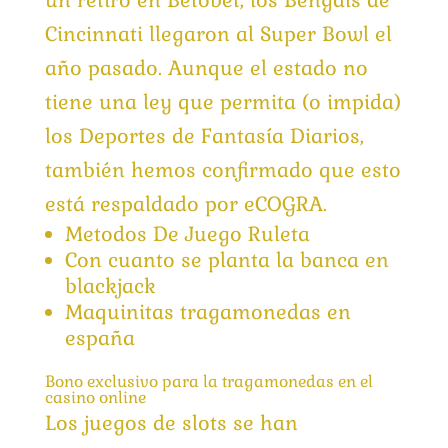
un retiro en Betobet, los Bengals de
Cincinnati llegaron al Super Bowl el
año pasado.
Aunque el estado no
tiene una ley que permita (o impida)
los Deportes de Fantasía Diarios,
también hemos confirmado que esto
está respaldado por eCOGRA.
Metodos De Juego Ruleta
Con cuanto se planta la banca en
blackjack
Maquinitas tragamonedas en
españa
Bono exclusivo para la tragamonedas en el
casino online
Los juegos de slots se han