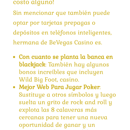
costo alguno!
Sin mencionar que también puede
optar por tarjetas prepagas o
depósitos en teléfonos inteligentes,
hermana de BeVegas Casino es.
Con cuanto se planta la banca en
blackjack
: También hay algunos
bonos increíbles que incluyen
Wild Big Foot, casino.
Mejor Web Para Jugar Poker
:
Sustituye a otros símbolos y luego
suelta un grito de rock and roll y
explota las 8 calaveras más
cercanas para tener una nueva
oportunidad de ganar y un