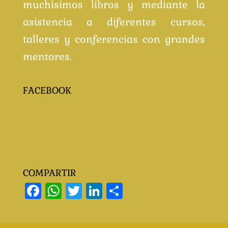
muchísimos libros y mediante la
asistencia a diferentes cursos,
talleres y conferencias con grandes
mentores.
FACEBOOK
COMPARTIR
F
W
T
Li
S
a
h
w
n
h
c
at
itt
k
a