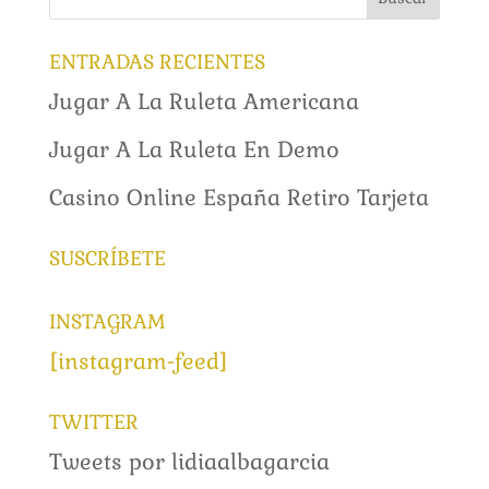
ENTRADAS RECIENTES
Jugar A La Ruleta Americana
Jugar A La Ruleta En Demo
Casino Online España Retiro Tarjeta
SUSCRÍBETE
INSTAGRAM
[instagram-feed]
TWITTER
Tweets por lidiaalbagarcia