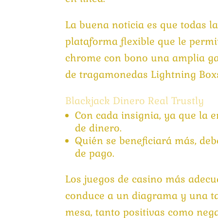
La buena noticia es que todas 
plataforma flexible que le permi
chrome con bono una amplia gam
de tragamonedas Lightning Boxs
Blackjack Dinero Real Trustly
Con cada insignia, ya que la 
de dinero.
Quién se beneficiará más, deb
de pago.
Los juegos de casino más adecua
conduce a un diagrama y una ta
mesa, tanto positivas como neg