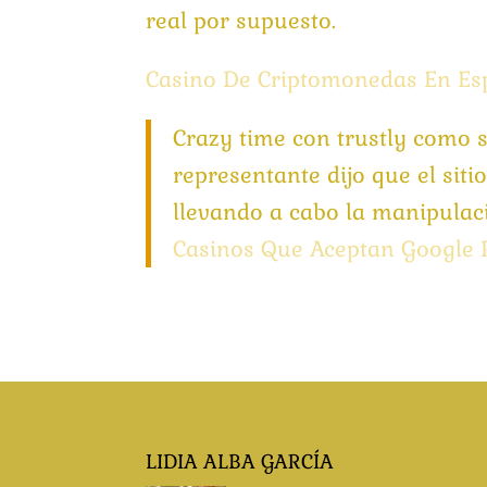
real por supuesto.
Casino De Criptomonedas En E
Crazy time con trustly como s
representante dijo que el siti
llevando a cabo la manipulaci
Casinos Que Aceptan Google 
LIDIA ALBA GARCÍA