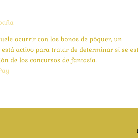
spaña
uele ocurrir con los bonos de póquer, un
o está activo para tratar de determinar si se es
ón de los concursos de fantasía.
Pay