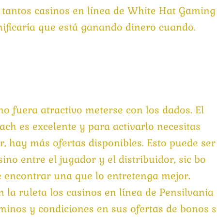
tantos casinos en línea de White Hat Gaming
gnificaría que está ganando dinero cuando.
 no fuera atractivo meterse con los dados. El
tach es excelente y para activarlo necesitas
r, hay más ofertas disponibles. Esto puede ser
no entre el jugador y el distribuidor, sic bo
 encontrar una que lo entretenga mejor.
a ruleta los casinos en línea de Pensilvania
inos y condiciones en sus ofertas de bonos s