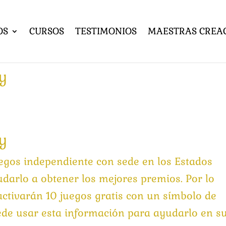
OS
CURSOS
TESTIMONIOS
MAESTRAS CREA
y
y
egos independiente con sede en los Estados
udarlo a obtener los mejores premios. Por lo
 activarán 10 juegos gratis con un símbolo de
ede usar esta información para ayudarlo en s