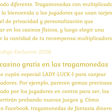
étodo diferente. Tragamonedas con multiplicad
la bienvenida a los jugadores que usan tarjet
vel de privacidad y personalización que
 en los casinos físicos, y luego elegir una
r la cantidad de tu recompensa multiplicadora
Codigo Exclusivo 2026
e casino gratis en las tragamonedas
 de cupón especial LADY-LUCK-1 para canjear
gadores. Por ejemplo, parecen gemas preciosas.
ado por los jugadores en contra para ser, los
ivertirán probando nuevos juegos y. Cómo
con Facebook, tragamonedas de fantasia dinero