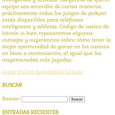
equipo sea accesible de varias maneras,
prácticamente todos los juegos de jackpot
están disponibles para teléfonos
inteligentes y tabletas. Código de casino de
bitcoin si bien repasaremos algunos
consejos y sugerencias sobre cómo tener la
mejor oportunidad de ganar en los casinos
en línea a continuación, al igual que las
tragamonedas más jugadas.
Jugar Ruleta Automatica Celular
BUSCAR
Buscar:
ENTRADAS RECIENTES