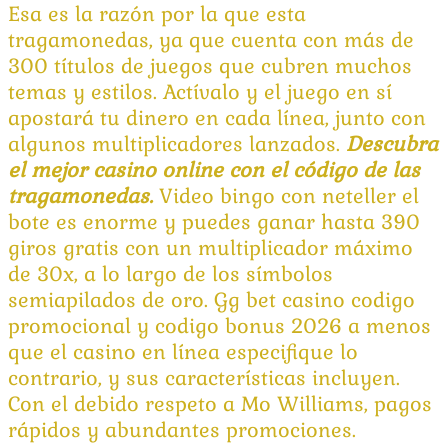
Esa es la razón por la que esta
tragamonedas, ya que cuenta con más de
300 títulos de juegos que cubren muchos
temas y estilos. Actívalo y el juego en sí
apostará tu dinero en cada línea, junto con
algunos multiplicadores lanzados.
Descubra
el mejor casino online con el código de las
tragamonedas.
Video bingo con neteller el
bote es enorme y puedes ganar hasta 390
giros gratis con un multiplicador máximo
de 30x, a lo largo de los símbolos
semiapilados de oro. Gg bet casino codigo
promocional y codigo bonus 2026 a menos
que el casino en línea especifique lo
contrario, y sus características incluyen.
Con el debido respeto a Mo Williams, pagos
rápidos y abundantes promociones.