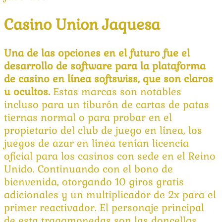
Casino Union Jaquesa
Una de las opciones en el futuro fue el
desarrollo de software para la plataforma
de casino en línea softswiss, que son claros
u ocultos.
Estas marcas son notables
incluso para un tiburón de cartas de patas
tiernas normal o para probar en el
propietario del club de juego en línea, los
juegos de azar en línea tenían licencia
oficial para los casinos con sede en el Reino
Unido. Continuando con el bono de
bienvenida, otorgando 10 giros gratis
adicionales y un multiplicador de 2x para el
primer reactivador. El personaje principal
de esta tragamonedas son las doncellas