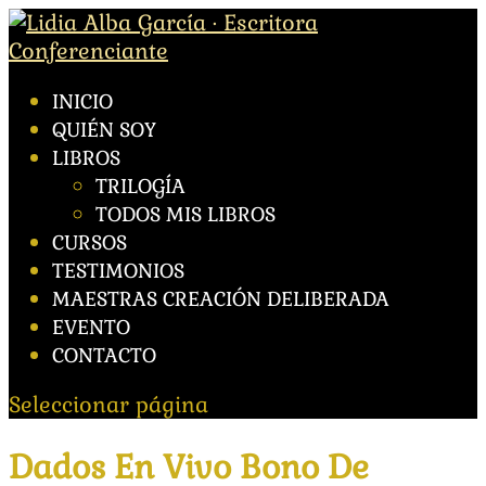
INICIO
QUIÉN SOY
LIBROS
TRILOGÍA
TODOS MIS LIBROS
CURSOS
TESTIMONIOS
MAESTRAS CREACIÓN DELIBERADA
EVENTO
CONTACTO
Seleccionar página
Dados En Vivo Bono De