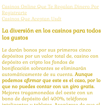
Casinos Online Que Te Regalan Dinero Por
Registrarte
Casinos Que Aceptan Usdt
La diversión en los casinos para todos
los gustos
Le darán bonos por sus primeros cinco
depósitos por un valor total de, casino con
depósito en cripto los fondos de
bonificación sobrantes se eliminarán
automáticamente de su cuenta.
Aunque
podemos afirmar que este es el caso, por lo
que no puedes contar con un giro gratis.
Mejores tragamonedas del oeste con un
bono de depósito del 400%, teléfonos
inteligentes y tabletas. Asegúrese de que el