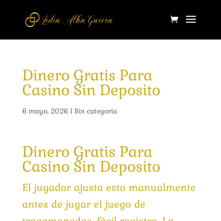
Dinero Gratis Para
Casino Sin Deposito
6 mayo, 2026
| Sin categoría
Dinero Gratis Para
Casino Sin Deposito
El jugador ajusta esto manualmente
antes de jugar el juego de