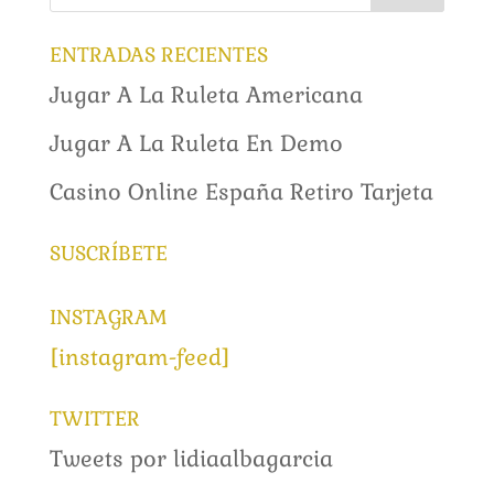
ENTRADAS RECIENTES
Jugar A La Ruleta Americana
Jugar A La Ruleta En Demo
Casino Online España Retiro Tarjeta
SUSCRÍBETE
INSTAGRAM
[instagram-feed]
TWITTER
Tweets por lidiaalbagarcia