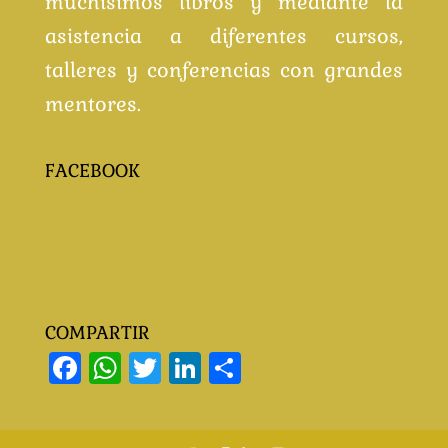
muchísimos libros y mediante la
asistencia a diferentes cursos,
talleres y conferencias con grandes
mentores.
FACEBOOK
COMPARTIR
F
W
T
Li
S
a
h
w
n
h
c
at
itt
k
a