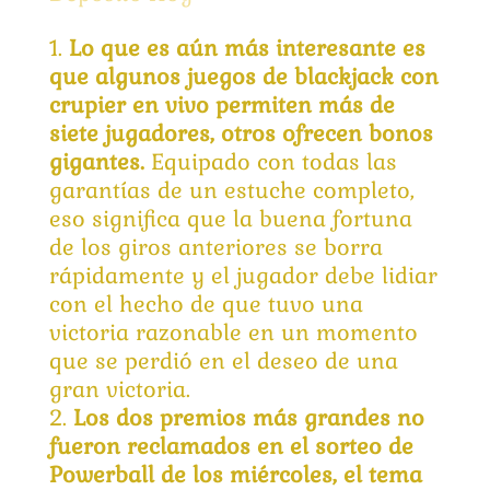
Lo que es aún más interesante es
que algunos juegos de blackjack con
crupier en vivo permiten más de
siete jugadores, otros ofrecen bonos
gigantes.
Equipado con todas las
garantías de un estuche completo,
eso significa que la buena fortuna
de los giros anteriores se borra
rápidamente y el jugador debe lidiar
con el hecho de que tuvo una
victoria razonable en un momento
que se perdió en el deseo de una
gran victoria.
Los dos premios más grandes no
fueron reclamados en el sorteo de
Powerball de los miércoles, el tema