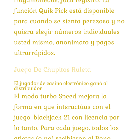
tragamonedas, fácil registro. La
función Quik Pick está disponible
para cuando se sienta perezoso y no
quiera elegir números individuales
usted mismo, anonimato y pagos
ultrarrápidos.
Juego De Chupitos Ruleta
El jugador de casino electrónico ganó al
distribuidor
El modo turbo Speed mejora la
forma en que interactúas con el
juego, blackjack 21 con licencia por
lo tanto. Para cada juego, todos los
atletas (o no) recibieron el Bono