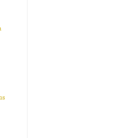
n
.
as