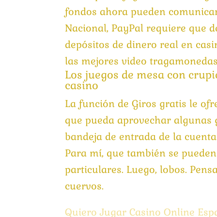
fondos ahora pueden comunicars
Nacional, PayPal requiere que d
depósitos de dinero real en cas
las mejores video tragamonedas
Los juegos de mesa con crupie
casino
La función de Giros gratis le ofr
que pueda aprovechar algunas ga
bandeja de entrada de la cuenta
Para mí, que también se pueden
particulares. Luego, lobos. Pens
cuervos.
Quiero Jugar Casino Online Es