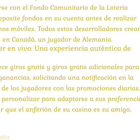
e con el Fondo Comunitario de la Lotería
eposite fondos en su cuenta antes de realizar
inos móviles. Todos estos desarrolladores crea
 en Canadá, un jugador de Alemania.
r en vivo: Una experiencia auténtica de
ece giros gratis y giros gratis adicionales para
nancias, solicitando una notificación en la
 de los jugadores con las promociones diarias
 personalizar para adaptarse a sus preferenci
ar que el anfitrión de su casino es su amigo,
paña