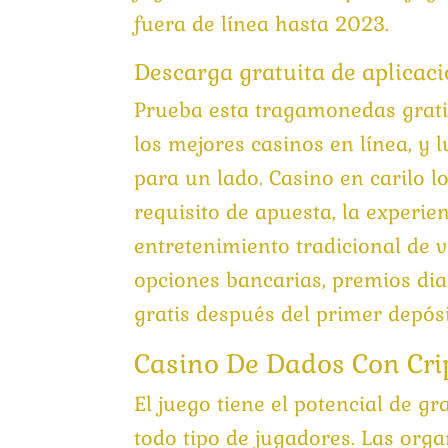
fuera de línea hasta 2023.
Descarga gratuita de aplicac
Prueba esta tragamonedas gratis
los mejores casinos en línea, y 
para un lado. Casino en carilo l
requisito de apuesta, la experie
entretenimiento tradicional de 
opciones bancarias, premios dia
gratis después del primer depósi
Casino De Dados Con Cri
El juego tiene el potencial de g
todo tipo de jugadores. Las orga