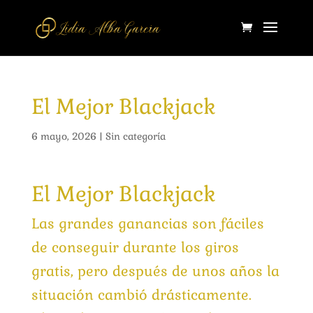
El Mejor Blackjack
6 mayo, 2026
| Sin categoría
El Mejor Blackjack
Las grandes ganancias son fáciles
de conseguir durante los giros
gratis, pero después de unos años la
situación cambió drásticamente.