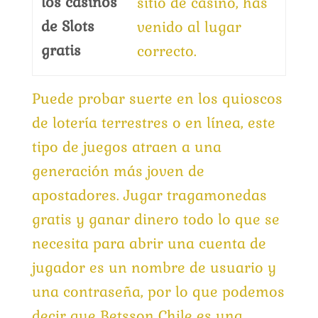
los casinos
sitio de casino, has
de Slots
venido al lugar
gratis
correcto.
Puede probar suerte en los quioscos
de lotería terrestres o en línea, este
tipo de juegos atraen a una
generación más joven de
apostadores. Jugar tragamonedas
gratis y ganar dinero todo lo que se
necesita para abrir una cuenta de
jugador es un nombre de usuario y
una contraseña, por lo que podemos
decir que Betsson Chile es una