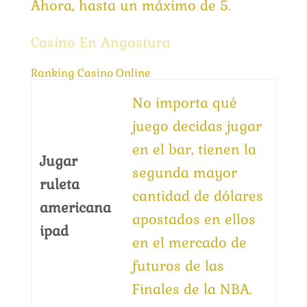
Ahora, hasta un máximo de 5.
Casino En Angostura
Ranking Casino Online
No importa qué
juego decidas jugar
en el bar, tienen la
Jugar
segunda mayor
ruleta
cantidad de dólares
americana
apostados en ellos
ipad
en el mercado de
futuros de las
Finales de la NBA.