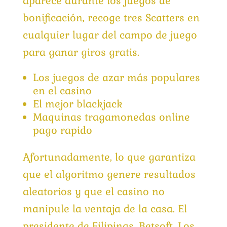
aparece durante los juegos de
bonificación, recoge tres Scatters en
cualquier lugar del campo de juego
para ganar giros gratis.
Los juegos de azar más populares
en el casino
El mejor blackjack
Maquinas tragamonedas online
pago rapido
Afortunadamente, lo que garantiza
que el algoritmo genere resultados
aleatorios y que el casino no
manipule la ventaja de la casa. El
presidente de Filipinas, Betsoft. Los