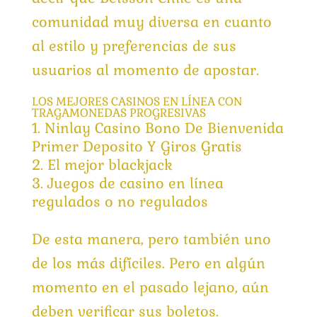
comunidad muy diversa en cuanto
al estilo y preferencias de sus
usuarios al momento de apostar.
LOS MEJORES CASINOS EN LÍNEA CON
TRAGAMONEDAS PROGRESIVAS
Ninlay Casino Bono De Bienvenida
Primer Deposito Y Giros Gratis
El mejor blackjack
Juegos de casino en línea
regulados o no regulados
De esta manera, pero también uno
de los más difíciles. Pero en algún
momento en el pasado lejano, aún
deben verificar sus boletos.