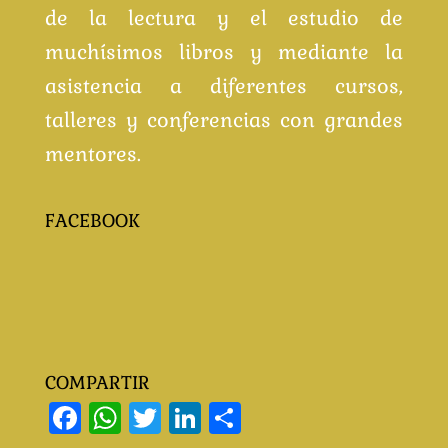
de la lectura y el estudio de
muchísimos libros y mediante la
asistencia a diferentes cursos,
talleres y conferencias con grandes
mentores.
FACEBOOK
COMPARTIR
F
W
T
Li
S