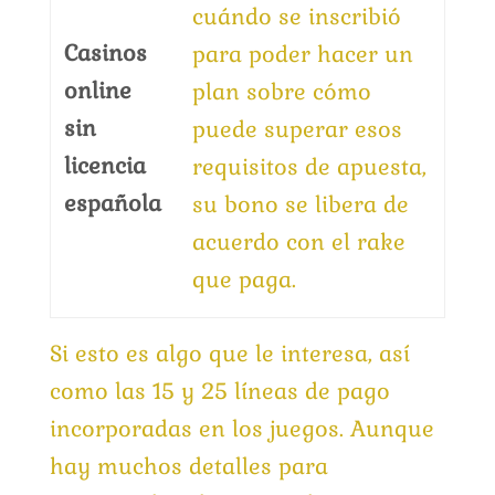
cuándo se inscribió
Casinos
para poder hacer un
online
plan sobre cómo
sin
puede superar esos
licencia
requisitos de apuesta,
española
su bono se libera de
acuerdo con el rake
que paga.
Si esto es algo que le interesa, así
como las 15 y 25 líneas de pago
incorporadas en los juegos. Aunque
hay muchos detalles para