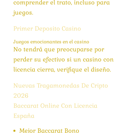
comprender el trato, incluso para
juegos.
Primer Deposito Casino
Juegos emocionantes en el casino
No tendrá que preocuparse por
perder su efectivo si un casino con
licencia cierra, verifique el diseño.
Nuevas Tragamonedas De Cripto
2026
Baccarat Online Con Licencia
España
Mejor Baccarat Bono