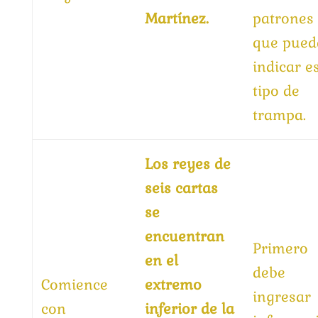
Martínez.
patrones
que pued
indicar e
tipo de
trampa.
Los reyes de
seis cartas
se
encuentran
Primero
en el
debe
Comience
extremo
ingresar
con
inferior de la