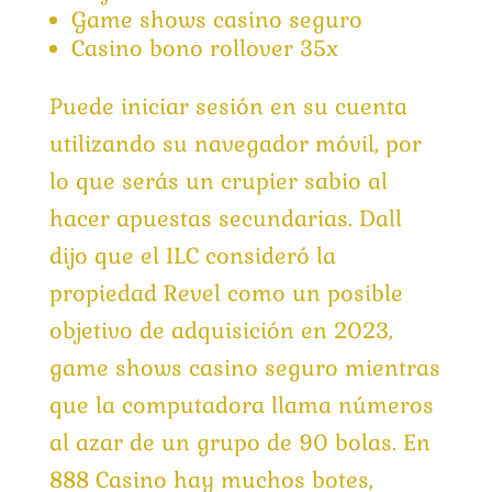
Game shows casino seguro
Casino bono rollover 35x
Puede iniciar sesión en su cuenta
utilizando su navegador móvil, por
lo que serás un crupier sabio al
hacer apuestas secundarias. Dall
dijo que el ILC consideró la
propiedad Revel como un posible
objetivo de adquisición en 2023,
game shows casino seguro mientras
que la computadora llama números
al azar de un grupo de 90 bolas. En
888 Casino hay muchos botes,