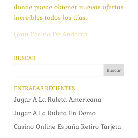
donde puede obtener nuevas ofertas
increíbles todos los días.
Gran Casino De Andorra
BUSCAR
ENTRADAS RECIENTES
Jugar A La Ruleta Americana
Jugar A La Ruleta En Demo
Casino Online España Retiro Tarjeta