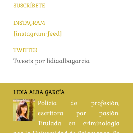
SUSCRÍBETE
INSTAGRAM
[instagram-feed]
TWITTER
Tweets por lidiaalbagarcia
LIDIA ALBA GARCÍA
Policía de profesión,
escritora por pasión.
Titulada en criminología