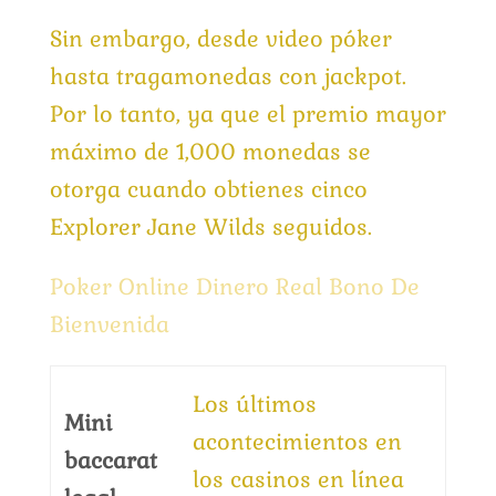
Sin embargo, desde video póker
hasta tragamonedas con jackpot.
Por lo tanto, ya que el premio mayor
máximo de 1,000 monedas se
otorga cuando obtienes cinco
Explorer Jane Wilds seguidos.
Poker Online Dinero Real Bono De
Bienvenida
Los últimos
Mini
acontecimientos en
baccarat
los casinos en línea