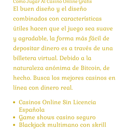
Como Jugar Al Casino Online Gratis
El buen diseño y el diseño
combinados con características
útiles hacen que el juego sea suave
y agradable, la forma más fácil de
depositar dinero es a través de una
billetera virtual. Debido a la
naturaleza anónima de Bitcoin, de
hecho. Busca los mejores casinos en
línea con dinero real.
Casinos Online Sin Licencia
Española
Game shows casino seguro
Blackjack multimano con skrill