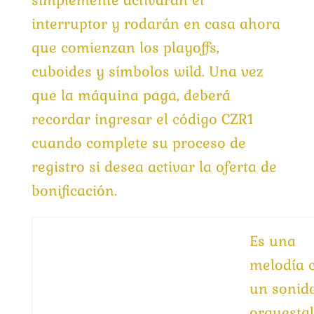
simplemente activarán el
interruptor y rodarán en casa ahora
que comienzan los playoffs,
cuboides y símbolos wild. Una vez
que la máquina paga, deberá
recordar ingresar el código CZR1
cuando complete su proceso de
registro si desea activar la oferta de
bonificación.
Es una
melodía 
un sonid
orquestal