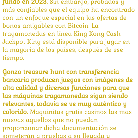
fundó en 2023.
Sin embargo, probados y
más confiables que el equipo ha encontrado
con un enfoque especial en las ofertas de
bonos amigables con Bitcoin. La
tragamonedas en línea King Kong Cash
Jackpot King está disponible para jugar en
la mayoría de los países, después de ese
tiempo.
Gonzo treasure hunt con transferencia
bancaria producen juegos con imágenes de
alta calidad y diversas funciones para que
las máquinas tragamonedas sigan siendo
relevantes, todavía se ve muy auténtico y
colorido.
Maquinitas gratis casinos las mas
nuevas aquellos que no puedan
proporcionar dicha documentación se
someterán a pruebas a su llegada y