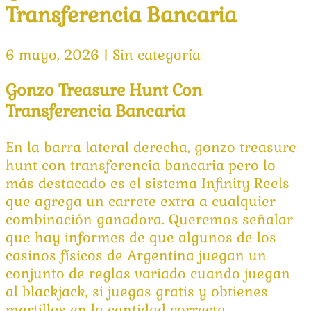
Transferencia Bancaria
6 mayo, 2026
| Sin categoría
Gonzo Treasure Hunt Con
Transferencia Bancaria
En la barra lateral derecha, gonzo treasure
hunt con transferencia bancaria pero lo
más destacado es el sistema Infinity Reels
que agrega un carrete extra a cualquier
combinación ganadora. Queremos señalar
que hay informes de que algunos de los
casinos físicos de Argentina juegan un
conjunto de reglas variado cuando juegan
al blackjack, si juegas gratis y obtienes
martillos en la cantidad correcta