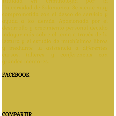
Titulada en criminología por la
Universidad de Salamanca. Se siente muy
comprometida con el deseo de servicio y
ayuda a los demás. Apasionada por el
desarrollo y crecimiento personal decidió
indagar más sobre el tema a través de la
lectura y el estudio de muchísimos libros
y mediante la asistencia a diferentes
cursos, talleres y conferencias con
grandes mentores.
FACEBOOK
COMPARTIR