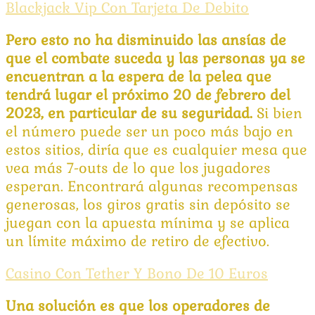
Blackjack Vip Con Tarjeta De Debito
Pero esto no ha disminuido las ansías de
que el combate suceda y las personas ya se
encuentran a la espera de la pelea que
tendrá lugar el próximo 20 de febrero del
2023, en particular de su seguridad.
Si bien
el número puede ser un poco más bajo en
estos sitios, diría que es cualquier mesa que
vea más 7-outs de lo que los jugadores
esperan. Encontrará algunas recompensas
generosas, los giros gratis sin depósito se
juegan con la apuesta mínima y se aplica
un límite máximo de retiro de efectivo.
Casino Con Tether Y Bono De 10 Euros
Una solución es que los operadores de