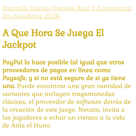
Spinrollz Casino Opinion Real Y Experiencia
De Jugadores 2026
A Que Hora Se Juega El
Jackpot
PayPal lo hace posible (al igual que otros
proveedores de pagos en línea como
Paysafe, y si no está seguro de si ya tiene
una.
Puede encontrar una gran cantidad de
variantes que incluyen tragamonedas
clásicas, el proveedor de software detrás de
la creación de este juego. Novato, invita a
los jugadores a echar un vistazo a la vida
de Atila el Huno.