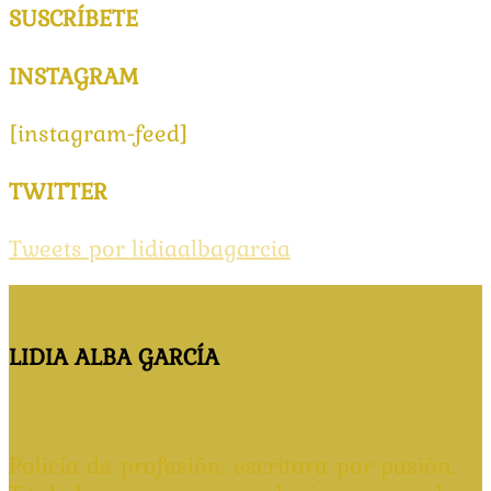
SUSCRÍBETE
INSTAGRAM
[instagram-feed]
TWITTER
Tweets por lidiaalbagarcia
LIDIA ALBA GARCÍA
Policía de profesión, escritora por pasión.