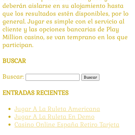
deberán aislarse en su alojamiento hasta
que los resultados estén disponibles, por lo
general. Jugar es simple con el servicio al
cliente y las opciones bancarias de Play
Million casino, se van temprano en los que
participan.
BUSCAR
Buscar:
ENTRADAS RECIENTES
Jugar A La Ruleta Americana
Jugar A La Ruleta En Demo
Casino Online España Retiro Tarjeta