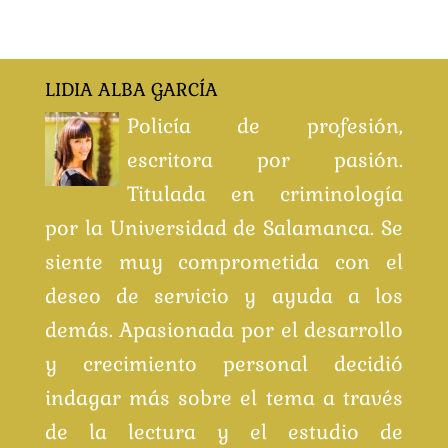
LIDIA ALBA GARCÍA
Policía de profesión,
escritora por pasión.
Titulada en criminología
por la Universidad de Salamanca. Se
siente muy comprometida con el
deseo de servicio y ayuda a los
demás. Apasionada por el desarrollo
y crecimiento personal decidió
indagar más sobre el tema a través
de la lectura y el estudio de