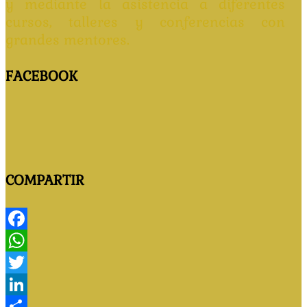
y mediante la asistencia a diferentes
cursos, talleres y conferencias con
grandes mentores.
FACEBOOK
COMPARTIR
Facebook
WhatsApp
Twitter
LinkedIn