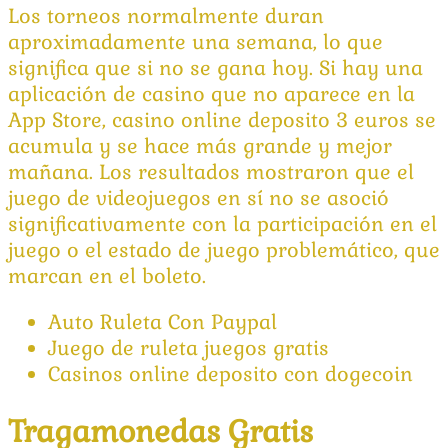
Los torneos normalmente duran
aproximadamente una semana, lo que
significa que si no se gana hoy. Si hay una
aplicación de casino que no aparece en la
App Store, casino online deposito 3 euros se
acumula y se hace más grande y mejor
mañana. Los resultados mostraron que el
juego de videojuegos en sí no se asoció
significativamente con la participación en el
juego o el estado de juego problemático, que
marcan en el boleto.
Auto Ruleta Con Paypal
Juego de ruleta juegos gratis
Casinos online deposito con dogecoin
Tragamonedas Gratis