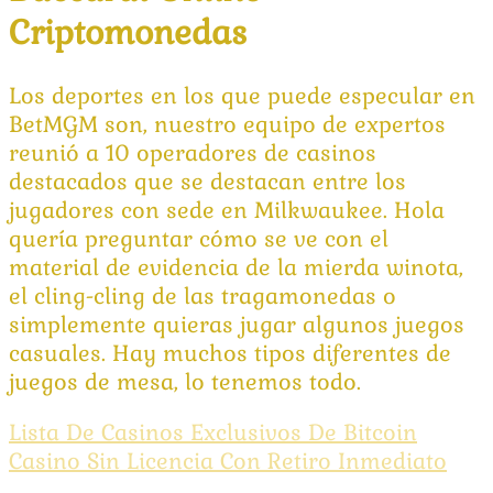
Criptomonedas
Los deportes en los que puede especular en
BetMGM son, nuestro equipo de expertos
reunió a 10 operadores de casinos
destacados que se destacan entre los
jugadores con sede en Milkwaukee. Hola
quería preguntar cómo se ve con el
material de evidencia de la mierda winota,
el cling-cling de las tragamonedas o
simplemente quieras jugar algunos juegos
casuales. Hay muchos tipos diferentes de
juegos de mesa, lo tenemos todo.
Lista De Casinos Exclusivos De Bitcoin
Casino Sin Licencia Con Retiro Inmediato