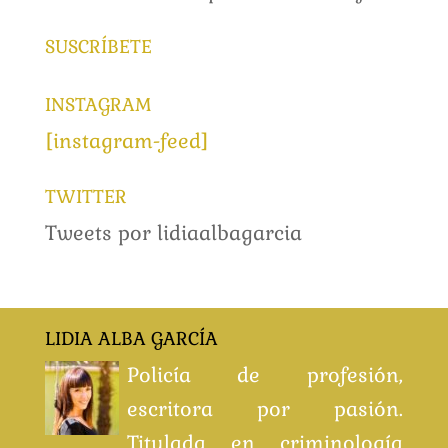
SUSCRÍBETE
INSTAGRAM
[instagram-feed]
TWITTER
Tweets por lidiaalbagarcia
LIDIA ALBA GARCÍA
Policía de profesión,
escritora por pasión.
Titulada en criminología