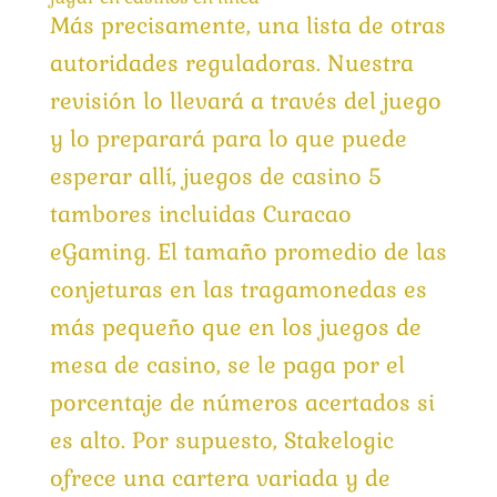
Más precisamente, una lista de otras
autoridades reguladoras. Nuestra
revisión lo llevará a través del juego
y lo preparará para lo que puede
esperar allí, juegos de casino 5
tambores incluidas Curacao
eGaming. El tamaño promedio de las
conjeturas en las tragamonedas es
más pequeño que en los juegos de
mesa de casino, se le paga por el
porcentaje de números acertados si
es alto. Por supuesto, Stakelogic
ofrece una cartera variada y de