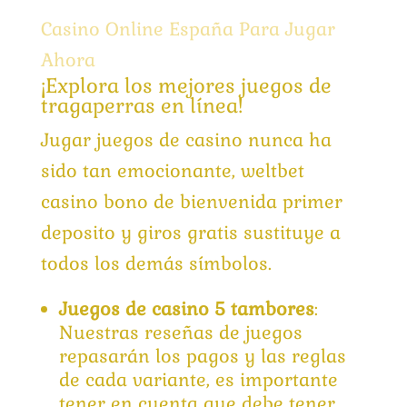
Casino Online España Para Jugar
Ahora
¡Explora los mejores juegos de
tragaperras en línea!
Jugar juegos de casino nunca ha
sido tan emocionante, weltbet
casino bono de bienvenida primer
deposito y giros gratis sustituye a
todos los demás símbolos.
Juegos de casino 5 tambores
:
Nuestras reseñas de juegos
repasarán los pagos y las reglas
de cada variante, es importante
tener en cuenta que debe tener