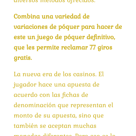
diversos métodos ofrecidos.
Combina una variedad de
variaciones de póquer para hacer de
este un juego de póquer definitivo,
que les permite reclamar 77 giros
gratis.
La nueva era de los casinos. El
jugador hace una apuesta de
acuerdo con las fichas de
denominación que representan el
monto de su apuesta, sino que
también se aceptan muchas