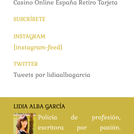
Casino Online España Retiro Tarjeta
SUSCRÍBETE
INSTAGRAM
[instagram-feed]
TWITTER
Tweets por lidiaalbagarcia
LIDIA ALBA GARCÍA
Policía de profesión,
escritora por pasión.