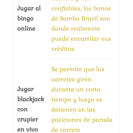
Jugar al
confiables, los bonos
bingo
de Samba Brazil son
online
donde realmente
puede encarrilar sus
créditos.
Se permite que los
carretes giren
Jugar
durante un corto
blackjack
tiempo y luego se
con
detienen en las
crupier
posiciones de parada
en vivo
de carrete