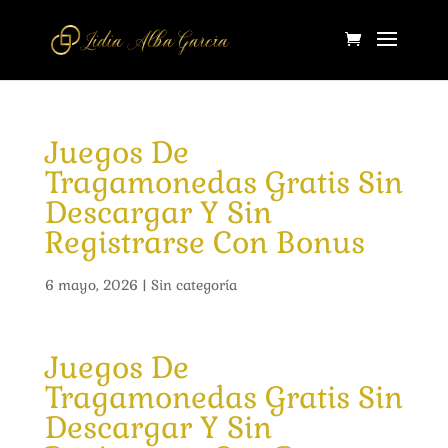
Juegos De
Tragamonedas Gratis Sin
Descargar Y Sin
Registrarse Con Bonus
6 mayo, 2026
| Sin categoría
Juegos De
Tragamonedas Gratis Sin
Descargar Y Sin