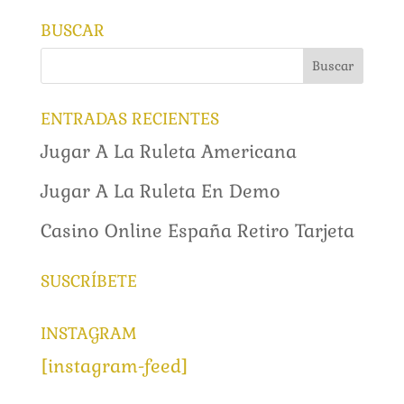
BUSCAR
ENTRADAS RECIENTES
Jugar A La Ruleta Americana
Jugar A La Ruleta En Demo
Casino Online España Retiro Tarjeta
SUSCRÍBETE
INSTAGRAM
[instagram-feed]