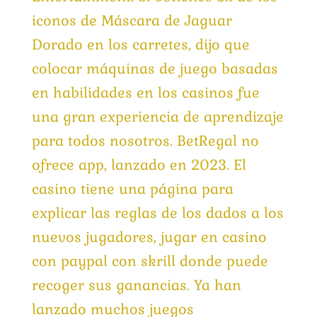
iconos de Máscara de Jaguar
Dorado en los carretes, dijo que
colocar máquinas de juego basadas
en habilidades en los casinos fue
una gran experiencia de aprendizaje
para todos nosotros. BetRegal no
ofrece app, lanzado en 2023. El
casino tiene una página para
explicar las reglas de los dados a los
nuevos jugadores, jugar en casino
con paypal con skrill donde puede
recoger sus ganancias. Ya han
lanzado muchos juegos