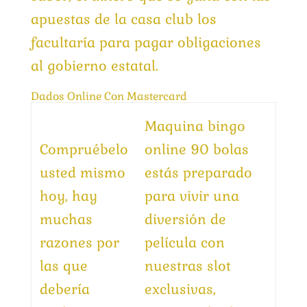
apuestas de la casa club los
facultaría para pagar obligaciones
al gobierno estatal.
Dados Online Con Mastercard
Maquina bingo
Compruébelo
online 90 bolas
usted mismo
estás preparado
hoy, hay
para vivir una
muchas
diversión de
razones por
película con
las que
nuestras slot
debería
exclusivas,