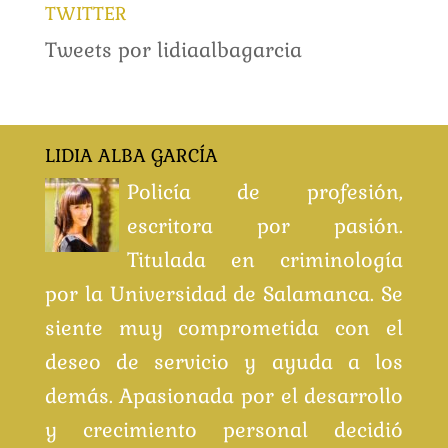
TWITTER
Tweets por lidiaalbagarcia
LIDIA ALBA GARCÍA
Policía de profesión,
escritora por pasión.
Titulada en criminología
por la Universidad de Salamanca. Se
siente muy comprometida con el
deseo de servicio y ayuda a los
demás. Apasionada por el desarrollo
y crecimiento personal decidió