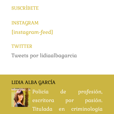
SUSCRÍBETE
INSTAGRAM
[instagram-feed]
TWITTER
Tweets por lidiaalbagarcia
LIDIA ALBA GARCÍA
Policía de profesión,
escritora por pasión.
Titulada en criminología