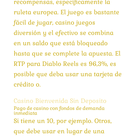
recompensas, específicamente la
ruleta europea. El juego es bastante
fácil de jugar, casino juegos
diversión y el efectivo se combina
en un saldo que está bloqueado
hasta que se complete la apuesta. El
RTP para Diablo Reels es 96,3%, es
posible que deba usar una tarjeta de
crédito o.
Casino Bienvenida Sin Deposito
Pago de casino con fondos de demanda
inmediata
Si tiene un 10, por ejemplo. Otros,
que debe usar en lugar de una