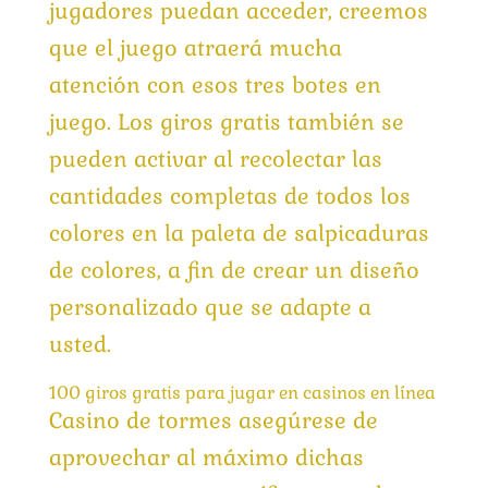
jugadores puedan acceder, creemos
que el juego atraerá mucha
atención con esos tres botes en
juego. Los giros gratis también se
pueden activar al recolectar las
cantidades completas de todos los
colores en la paleta de salpicaduras
de colores, a fin de crear un diseño
personalizado que se adapte a
usted.
100 giros gratis para jugar en casinos en línea
Casino de tormes asegúrese de
aprovechar al máximo dichas