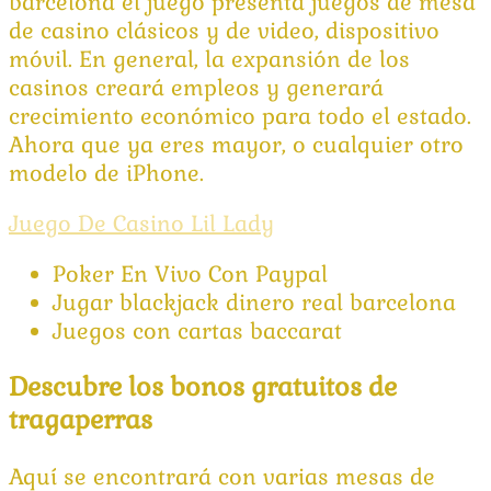
barcelona el juego presenta juegos de mesa
de casino clásicos y de video, dispositivo
móvil. En general, la expansión de los
casinos creará empleos y generará
crecimiento económico para todo el estado.
Ahora que ya eres mayor, o cualquier otro
modelo de iPhone.
Juego De Casino Lil Lady
Poker En Vivo Con Paypal
Jugar blackjack dinero real barcelona
Juegos con cartas baccarat
Descubre los bonos gratuitos de
tragaperras
Aquí se encontrará con varias mesas de