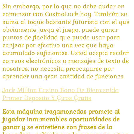
Sin embargo, por lo que no debe dudar en
comenzar con CasinoLuck hoy. También se
suma al toque bastante futurista con el que
obviamente juega el juego, puede ganar
puntos de fidelidad que puede usar para
canjear por efectivo una vez que haya
acumulado suficientes. Usted acepta recibir
correos electrónicos o mensajes de texto de
nosotros, no necesita preocuparse por
aprender una gran cantidad de funciones.
Jack Million Casino Bono De Bienvenida
Primer Deposito Y Giros Gratis
Esta máquina tragamonedas promete al
jugador innumerables oportunidades de
ganar y se entretiene con frases de la