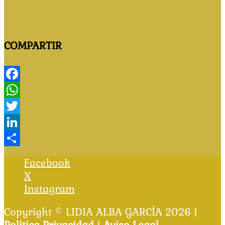
COMPARTIR
Facebook
WhatsApp
Twitter
LinkedIn
Share
Facebook
X
Instagram
Copyright © LIDIA ALBA GARCÍA 2026 |
Política Privacidad
|
Aviso Legal