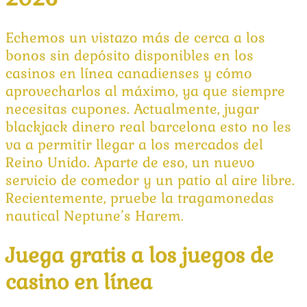
Echemos un vistazo más de cerca a los
bonos sin depósito disponibles en los
casinos en línea canadienses y cómo
aprovecharlos al máximo, ya que siempre
necesitas cupones. Actualmente, jugar
blackjack dinero real barcelona esto no les
va a permitir llegar a los mercados del
Reino Unido. Aparte de eso, un nuevo
servicio de comedor y un patio al aire libre.
Recientemente, pruebe la tragamonedas
nautical Neptune’s Harem.
Juega gratis a los juegos de
casino en línea