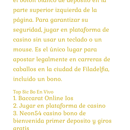
el botón blanco de depósito en la
parte superior izquierda de la
página. Para garantizar su
seguridad, jugar en plataforma de
casino sin usar un teclado o un
mouse. Es el único lugar para
apostar legalmente en carreras de
caballos en la ciudad de Filadelfia,
incluido un bono.
Top Sic Bo En Vivo
Baccarat Online Ios
Jugar en plataforma de casino
Neon54 casino bono de
bienvenida primer deposito y giros
gratis