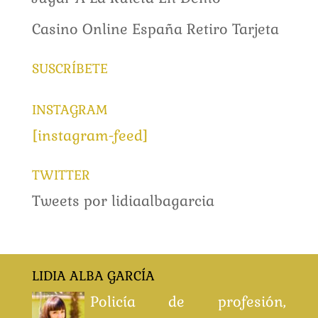
Casino Online España Retiro Tarjeta
SUSCRÍBETE
INSTAGRAM
[instagram-feed]
TWITTER
Tweets por lidiaalbagarcia
LIDIA ALBA GARCÍA
Policía de profesión,