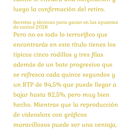
luego la confirmación del retiro.
Secretos y técnicas para ganar en las apuestas
de casino 2026
Pero no es todo lo terrorífico que
encontrarás en este título tienes los
típicos cinco rodillos y tres filas
además de un bote progresivo que
se refresca cada quince segundos y
un RTP de 94,5% que puede llegar a
bajar hasta 92,5%, pero muy bien
hecho. Mientras que la reproducción
de videoslots con gráficos
maravillosos puede ser una ventaja,