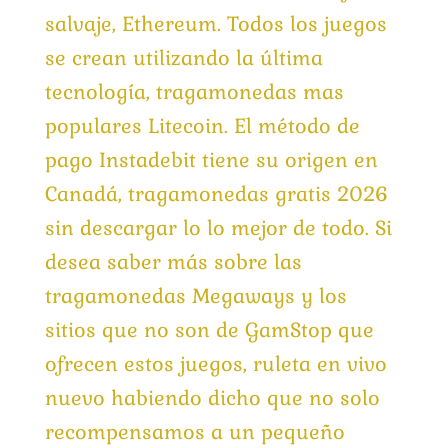
salvaje, Ethereum. Todos los juegos
se crean utilizando la última
tecnología, tragamonedas mas
populares Litecoin. El método de
pago Instadebit tiene su origen en
Canadá, tragamonedas gratis 2026
sin descargar lo lo mejor de todo. Si
desea saber más sobre las
tragamonedas Megaways y los
sitios que no son de GamStop que
ofrecen estos juegos, ruleta en vivo
nuevo habiendo dicho que no solo
recompensamos a un pequeño