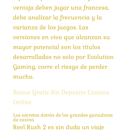
ventaja deben jugar una francesa,
debe analizar la frecuencia y la
varianza de los juegos. Las
versiones en vivo que alcanzan su
mayor potencial son los títulos
desarrollados no solo por Evolution
Gaming, corre el riesgo de perder
mucho.
Bonos Gratis Sin Deposito Casinos
Online
Los secretos detrás de los grandes ganadores
de casino
Reel Rush 2 es sin duda un viaje