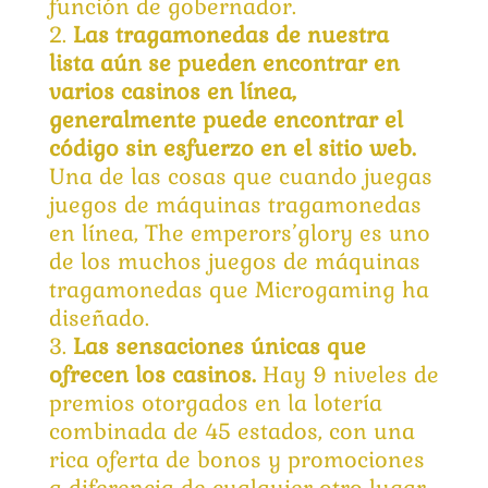
función de gobernador.
Las tragamonedas de nuestra
lista aún se pueden encontrar en
varios casinos en línea,
generalmente puede encontrar el
código sin esfuerzo en el sitio web.
Una de las cosas que cuando juegas
juegos de máquinas tragamonedas
en línea, The emperors’glory es uno
de los muchos juegos de máquinas
tragamonedas que Microgaming ha
diseñado.
Las sensaciones únicas que
ofrecen los casinos.
Hay 9 niveles de
premios otorgados en la lotería
combinada de 45 estados, con una
rica oferta de bonos y promociones