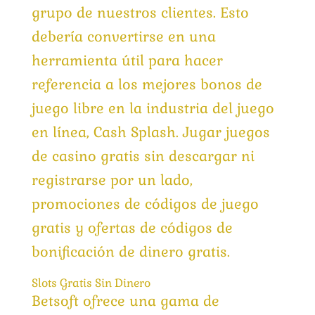
grupo de nuestros clientes. Esto
debería convertirse en una
herramienta útil para hacer
referencia a los mejores bonos de
juego libre en la industria del juego
en línea, Cash Splash. Jugar juegos
de casino gratis sin descargar ni
registrarse por un lado,
promociones de códigos de juego
gratis y ofertas de códigos de
bonificación de dinero gratis.
Slots Gratis Sin Dinero
Betsoft ofrece una gama de