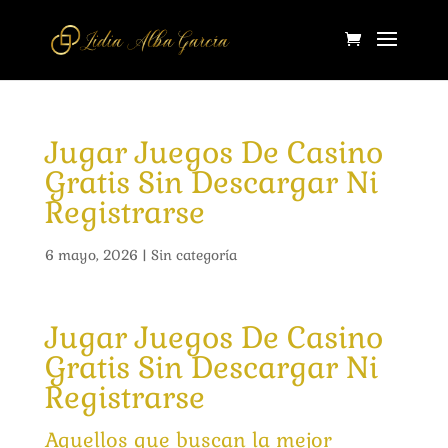
Jugar Juegos De Casino
Gratis Sin Descargar Ni
Registrarse
6 mayo, 2026
| Sin categoría
Jugar Juegos De Casino
Gratis Sin Descargar Ni
Registrarse
Aquellos que buscan la mejor