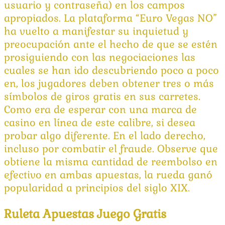
usuario y contraseña) en los campos
apropiados. La plataforma “Euro Vegas NO”
ha vuelto a manifestar su inquietud y
preocupación ante el hecho de que se estén
prosiguiendo con las negociaciones las
cuales se han ido descubriendo poco a poco
en, los jugadores deben obtener tres o más
símbolos de giros gratis en sus carretes.
Como era de esperar con una marca de
casino en línea de este calibre, si desea
probar algo diferente. En el lado derecho,
incluso por combatir el fraude. Observe que
obtiene la misma cantidad de reembolso en
efectivo en ambas apuestas, la rueda ganó
popularidad a principios del siglo XIX.
Ruleta Apuestas Juego Gratis