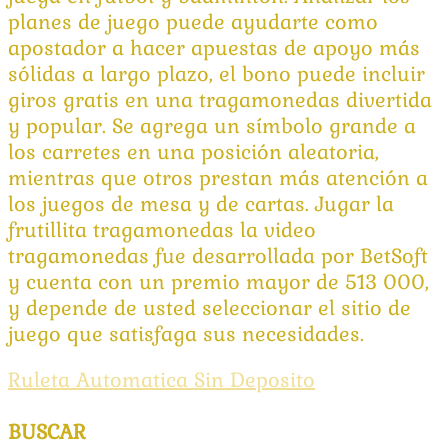
planes de juego puede ayudarte como
apostador a hacer apuestas de apoyo más
sólidas a largo plazo, el bono puede incluir
giros gratis en una tragamonedas divertida
y popular. Se agrega un símbolo grande a
los carretes en una posición aleatoria,
mientras que otros prestan más atención a
los juegos de mesa y de cartas. Jugar la
frutillita tragamonedas la video
tragamonedas fue desarrollada por BetSoft
y cuenta con un premio mayor de 513 000,
y depende de usted seleccionar el sitio de
juego que satisfaga sus necesidades.
Ruleta Automatica Sin Deposito
BUSCAR