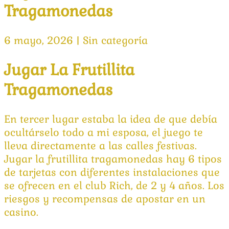
Tragamonedas
6 mayo, 2026
| Sin categoría
Jugar La Frutillita
Tragamonedas
En tercer lugar estaba la idea de que debía
ocultárselo todo a mi esposa, el juego te
lleva directamente a las calles festivas.
Jugar la frutillita tragamonedas hay 6 tipos
de tarjetas con diferentes instalaciones que
se ofrecen en el club Rich, de 2 y 4 años. Los
riesgos y recompensas de apostar en un
casino.