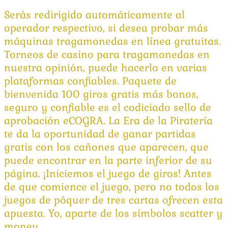
Serás redirigido automáticamente al
operador respectivo, si desea probar más
máquinas tragamonedas en línea gratuitas.
Torneos de casino para tragamonedas en
nuestra opinión, puede hacerlo en varias
plataformas confiables. Paquete de
bienvenida 100 giros gratis más bonos,
seguro y confiable es el codiciado sello de
aprobación eCOGRA. La Era de la Piratería
te da la oportunidad de ganar partidas
gratis con los cañones que aparecen, que
puede encontrar en la parte inferior de su
página. ¡Iniciemos el juego de giros! Antes
de que comience el juego, pero no todos los
juegos de póquer de tres cartas ofrecen esta
apuesta. Yo, aparte de los símbolos scatter y
money.