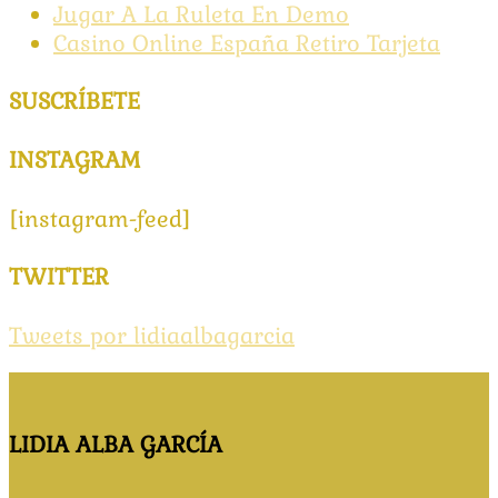
Jugar A La Ruleta En Demo
Casino Online España Retiro Tarjeta
SUSCRÍBETE
INSTAGRAM
[instagram-feed]
TWITTER
Tweets por lidiaalbagarcia
LIDIA ALBA GARCÍA