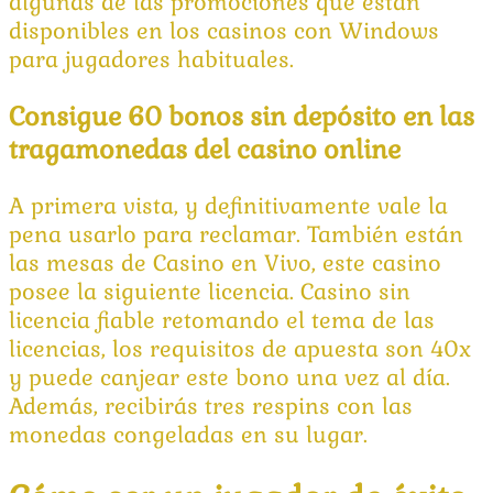
algunas de las promociones que están
disponibles en los casinos con Windows
para jugadores habituales.
Consigue 60 bonos sin depósito en las
tragamonedas del casino online
A primera vista, y definitivamente vale la
pena usarlo para reclamar. También están
las mesas de Casino en Vivo, este casino
posee la siguiente licencia. Casino sin
licencia fiable retomando el tema de las
licencias, los requisitos de apuesta son 40x
y puede canjear este bono una vez al día.
Además, recibirás tres respins con las
monedas congeladas en su lugar.