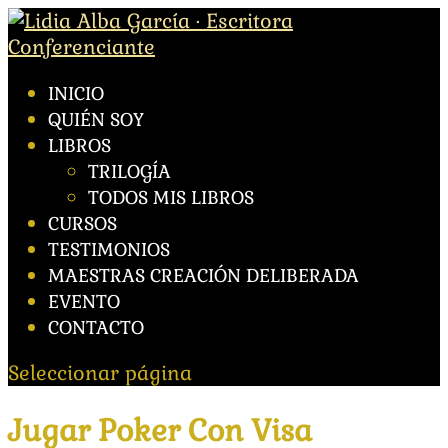
INICIO
QUIÉN SOY
LIBROS
TRILOGÍA
TODOS MIS LIBROS
CURSOS
TESTIMONIOS
MAESTRAS CREACIÓN DELIBERADA
EVENTO
CONTACTO
Seleccionar página
Jugar Poker Con Visa